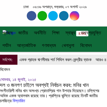
ঢাকা
০৬:৩৬ অপরাহ্ন, শুক্রবার, ০৭ অগাস্ট ২০২৬
প্রচ্ছদ
জাতীয়
অর্থনীতি
শিক্ষা
স্বাস্থ্য
তথ্যপ্রযুক্তি
ENG
পর্যটন
আন্তর্জাতিক
গণমাধ্যম
খেলাধুলা
বিনোদন
সর্বশেষ:
একক গ্রাহক ঋণসীমার শর্ত শিথিল করল কেন্দ্রীয় ব্যাংক
আরও ৪ কো
বিনোদন
সোমবার, ১৪ জুলাই, ২০২৫
দল ও জনগণ চাইলে অবশ্যই নির্বাচন করব: মনির খান
সংগীতশিল্পী মনির খান অসংখ্য শ্রোতাপ্রিয় গান উপহার দিয়েছেন। চল্লিশের
অধিক একক অ্যালবাম রয়েছে তার। প্রাপ্তির ঝুলিতে রয়েছে তিনটি জাতীয়
চলচ্চিত্র
বিস্তারিত