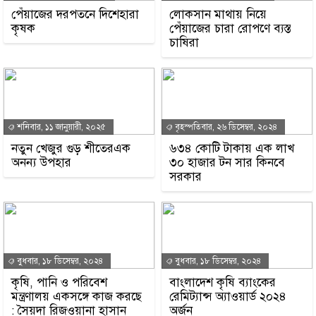
পেঁয়াজের দরপতনে দিশেহারা
লোকসান মাথায় নিয়ে
কৃষক
পেঁয়াজের চারা রোপণে ব্যস্ত
চাষিরা
শনিবার, ১১ জানুয়ারী, ২০২৫
বৃহস্পতিবার, ২৬ ডিসেম্বর, ২০২৪
নতুন খেজুর গুড় শীতেরএক
৬৩৪ কোটি টাকায় এক লাখ
অনন্য উপহার
৩০ হাজার টন সার কিনবে
সরকার
বুধবার, ১৮ ডিসেম্বর, ২০২৪
বুধবার, ১৮ ডিসেম্বর, ২০২৪
কৃষি, পানি ও পরিবেশ
বাংলাদেশ কৃষি ব্যাংকের
মন্ত্রণালয় একসঙ্গে কাজ করছে
রেমিট্যান্স অ্যাওয়ার্ড ২০২৪
: সৈয়দা রিজওয়ানা হাসান
অর্জন