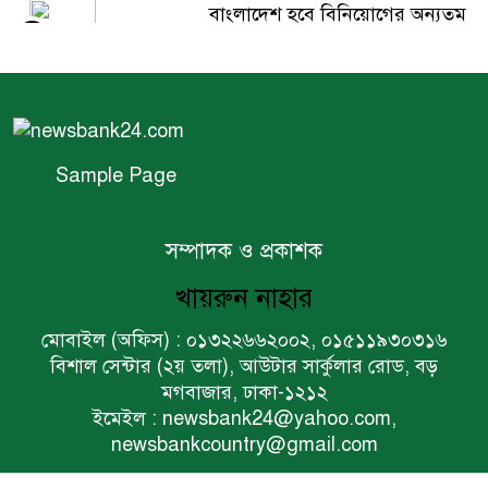
বাংলাদেশ হবে বিনিয়োগের অন্যতম
৫
গন্তব্য: প্রধানমন্ত্রীর উপদেষ্টা
বিশ্বের ১০০ প্রভাবশালীর তালিকায়
৬
ব্র্যাকের নির্বাহী পরিচালক আসিফ
সালেহ
Sample Page
একনেকে ৩৬ হাজার ৬৯৫ কোটি
৭
টাকার ৯ প্রকল্প অনুমোদন
সম্পাদক ও প্রকাশক
খায়রুন নাহার
ইসলামী ব্যাংকের বোর্ড সভা
৮
মোবাইল (অফিস) : ০১৩২২৬৬২০০২, ০১৫১১৯৩০৩১৬
অনুষ্ঠিত
বিশাল সেন্টার (২য় তলা), আউটার সার্কুলার রোড, বড়
মগবাজার, ঢাকা-১২১২
ফরচুন সুজের চেয়ারম্যানসহ
ইমেইল : newsbank24@yahoo.com,
৯
কর্মকর্তাদের ৭ কোটি ২০ লাখ টাকা
newsbankcountry@gmail.com
জরিমানা