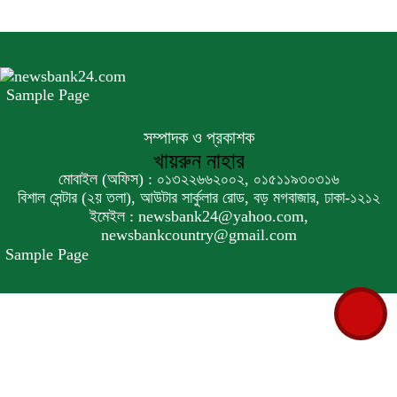
বিশ্বের ১০০ প্রভাবশালীর তালিকায় ব্র্যাকের
নির্বাহী পরিচালক আসিফ সালেহ
৬
Sample Page
একনেকে ৩৬ হাজার ৬৯৫ কোটি টাকার ৯
সম্পাদক ও প্রকাশক
প্রকল্প অনুমোদন
৭
খায়রুন নাহার
মোবাইল (অফিস) : ০১৩২২৬৬২০০২, ০১৫১১৯৩০৩১৬
বিশাল সেন্টার (২য় তলা), আউটার সার্কুলার রোড, বড় মগবাজার, ঢাকা-১২১২
ইসলামী ব্যাংকের বোর্ড সভা অনুষ্ঠিত
ইমেইল : newsbank24@yahoo.com,
৮
newsbankcountry@gmail.com
Sample Page
ফরচুন সুজের চেয়ারম্যানসহ কর্মকর্তাদের ৭
কোটি ২০ লাখ টাকা জরিমানা
৯
পণ্য সরবরাহকারী প্রতিষ্ঠানের খরচে কেন্দ্রীয়
ব্যাংক কর্মকর্তাদের বিদেশ সফরে নিষেধাজ্ঞা
১০