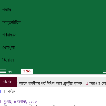
পর্যটন
আন্তর্জাতিক
গণমাধ্যম
খেলাধুলা
বিনোদন
সব
ENG
সর্বশেষ:
একক গ্রাহক ঋণসীমার শর্ত শিথিল করল কেন্দ্রীয় ব্যাংক
আরও ৪ কোটি ড
পর্যটন
বুধবার, ৬ অগাস্ট, ২০২৫