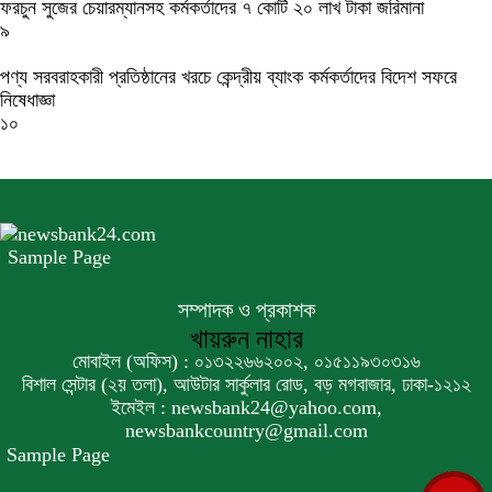
ফরচুন সুজের চেয়ারম্যানসহ কর্মকর্তাদের ৭ কোটি ২০ লাখ টাকা জরিমানা
৯
পণ্য সরবরাহকারী প্রতিষ্ঠানের খরচে কেন্দ্রীয় ব্যাংক কর্মকর্তাদের বিদেশ সফরে
নিষেধাজ্ঞা
১০
Sample Page
সম্পাদক ও প্রকাশক
খায়রুন নাহার
মোবাইল (অফিস) : ০১৩২২৬৬২০০২, ০১৫১১৯৩০৩১৬
বিশাল সেন্টার (২য় তলা), আউটার সার্কুলার রোড, বড় মগবাজার, ঢাকা-১২১২
ইমেইল : newsbank24@yahoo.com,
newsbankcountry@gmail.com
Sample Page