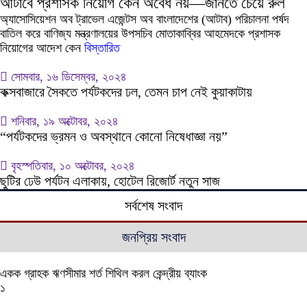
আটাবে প্রশাসক নিয়োগ কেন অবৈধ নয়—জানতে চেয়ে রুল
অ্যাসোসিয়েশন অব ট্রাভেল এজেন্টস অব বাংলাদেশের (আটাব) পরিচালনা পর্ষদ
বাতিল করে বাণিজ্য মন্ত্রণালয়ের উপসচিব মোতাকাব্বির আহমেদকে প্রশাসক
নিয়োগের আদেশ কেন
বিস্তারিত
সোমবার, ১৬ ডিসেম্বর, ২০২৪
কক্সবাজারে সৈকতে পর্যটকদের ঢল, তেমন চাপ নেই কুয়াকাটায়
শনিবার, ১৯ অক্টোবর, ২০২৪
“পর্যটকদের ভ্রমন ও অবস্থানে কোনো নিষেধাজ্ঞা নয়”
বৃহস্পতিবার, ১০ অক্টোবর, ২০২৪
ছুটির ঢেউ পর্যটন এলাকায়, হোটেল রিজোর্ট নতুন সাজ
সর্বশেষ সংবাদ
জনপ্রিয় সংবাদ
একক গ্রাহক ঋণসীমার শর্ত শিথিল করল কেন্দ্রীয় ব্যাংক
১