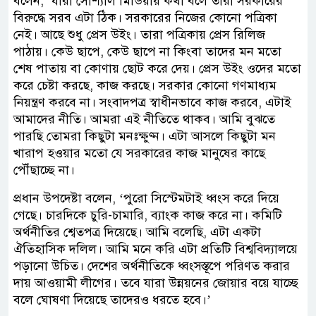
বলেন, ‘যারা সোশ্যাল মিডিয়ায় কথা বলে তারা সরকারের
বিরুদ্ধে সরব এটা ঠিক। সরকারের নিজের কোনো পত্রিকা
নেই। আছে শুধু প্রেস উইং। তারা পত্রিকায় প্রেস রিলিজ
পাঠায়। কেউ ছাপে, কেউ ছাপে না কিংবা তাদের মন মতো
শেষ পাতায় বা কোণায় ছোট করে দেয়। প্রেস উইং ওদের মতো
করে চেষ্টা করছে, কাজ করছে। সরকার কোনো গণমাধ্যম
নিয়ন্ত্রণ করবে না। সংবাদপত্র স্বাধীনভাবে কাজ করবে, এটাই
আমাদের নীতি। আমরা এই নীতিতে থাকব। আমি বুঝতে
পারছি তোমরা কিছুটা মনঃক্ষুণ্ন। এটা আসলে কিছুটা মন
খারাপ হওয়ার মতো যে সরকারের কাজ মানুষের কাছে
পৌঁছাচ্ছে না।
প্রধান উপদেষ্টা বলেন, ‘পুরো সিস্টেমটাই ধ্বংস করে দিয়ে
গেছে। চারদিকে চুরি-চামারি, ব্যাংক কাজ করে না। কমিটি
অর্থনীতির শ্বেতপত্র দিয়েছে। আমি বলেছি, এটা একটা
ঐতিহাসিক দলিল। আমি মনে করি এটা প্রতিটি বিশ্ববিদ্যালয়ে
পড়ানো উচিত। দেশের অর্থনীতিকে ধ্বংসস্তূপে পরিণত করার
দায় আওয়ামী লীগের। তবে যারা উন্নয়নের জোয়ার বয়ে যাচ্ছে
বলে ঘোষণা দিয়েছে তাদেরও ধরতে হবে।’