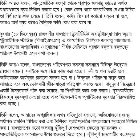
তিনি আরও বলেন, আন্তর্জাতিক সংস্থা থেকে প্রাপ্ত জলবায়ু ফান্ডের অর্থও
যথাযথভাবে ব্যয় নিশ্চিত করতে হবে। কোন কোন খাতে অগ্রাধিকার দেওয়া উচিত
তা নির্ধারণের কাজ চলছে। তিনি বলেন, কার্বন নিঃসরণ কমানো সম্ভব না হলে,
আরও অর্থ ব্যয় করেও বৈশ্বিক ক্ষতি রোধ করা যাবে না।
বুধবার (১৮ ডিসেম্বর) রাজধানীর বাংলাদেশ ইন্সটিটিউট অব ইন্টারন্যাশনাল অ্যান্ড
স্ট্র্যাটেজিক স্টাডিজ (বিআইএসএস)-এ আয়োজিত ‘বৈশ্বিক জলবায়ু আলোচনা:
বাংলাদেশের অগ্রাধিকার ও চ্যালেঞ্জ’ শীর্ষক সেমিনারে প্রধান বক্তার বক্তব্যে
পরিবেশ উপদেষ্টা এসব কথা বলেন।
তিনি আরও বলেন, বাংলাদেশের পরিবেশগত সমস্যা সমাধানে বিভিন্ন উদ্যোগ
নেওয়া হচ্ছে। সবাইকে সঙ্গে নিয়ে কাজ করা হচ্ছে। নদী ও খাল ভরাট হলে
অভিযোজন কার্যক্রম চালানো সম্ভব হবে না। উন্নয়ন পরিকল্পনা নতুন করে
সাজাতে হবে এবং ভোগবাদী জীবনযাত্রা পরিত্যাগ করতে হবে। বায়ুদূষণ নিয়ন্ত্রণে
একটি টাস্কফোর্স গঠন করা হয়েছে, যা শিগগিরই কাজ শুরু করবে। দূষণকারীদের
বিরুদ্ধে ব্যবস্থা নেওয়া হচ্ছে এবং সিঙ্গেল-ইউজ প্লাস্টিকের ব্যবহার নিরুৎসাহিত
করা হচ্ছে।
তিনি বলেন, আমাদের অগ্রাধিকার এখন সহিষ্ণুতা বাড়ানো, অভিযোজনের জন্য
পর্যাপ্ত তহবিল নিশ্চিত করা এবং বৈশ্বিক প্রতিশ্রুতির বাস্তবায়নে স্বচ্ছতা নিশ্চিত
করা। বাংলাদেশের মতো জলবায়ু ঝুঁকিপূর্ণ দেশগুলোর ক্ষেত্রে ন্যায়সঙ্গত ও
সমতাভিত্তিক আলোচনার উপর গুরুত্ব দিতে হবে। ঝুঁকিপূর্ণ জনগোষ্ঠীর কণ্ঠস্বর