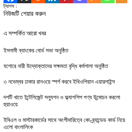
ট্যাগস :
নিউজটি শেয়ার করুন
এ সম্পর্কিত আরো খবর
ইসলামী ব্যাংকের বোর্ড সভা অনুষ্ঠিত
যশোরে নারী উদ্যোক্তাদের সক্ষমতা বৃদ্ধি কর্মশালা অনুষ্ঠিত
৩ নভেম্বর ঢাকার রানওয়ে স্পর্শ করবে ইথিওপিয়ান এয়ারলাইন্স
দশটি খাতে ইন্টেলিজেন্ট সল্যুশন ও ফ্ল্যাগশিপ পণ্য উন্মোচন করলো
হুয়াওয়ে
ইবিএল ও মাস্টারকার্ডের সাথে অংশীদারিত্বে কো-ব্র্যান্ডেড কার্ড নিয়ে
এলো বাংলালিংক