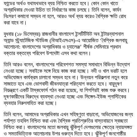
ফান্ডের অর্থও যথাযথভাবে ব্যয় নিশ্চিত করতে হবে। কোন কোন খাতে
অগ্রাধিকার দেওয়া উচিত তা নির্ধারণের কাজ চলছে। তিনি বলেন, কার্বন
নিঃসরণ কমানো সম্ভব না হলে, আরও অর্থ ব্যয় করেও বৈশ্বিক ক্ষতি রোধ
করা যাবে না।
বুধবার (১৮ ডিসেম্বর) রাজধানীর বাংলাদেশ ইন্সটিটিউট অব ইন্টারন্যাশনাল
অ্যান্ড স্ট্র্যাটেজিক স্টাডিজ (বিআইএসএস)-এ আয়োজিত ‘বৈশ্বিক জলবায়ু
আলোচনা: বাংলাদেশের অগ্রাধিকার ও চ্যালেঞ্জ’ শীর্ষক সেমিনারে প্রধান
বক্তার বক্তব্যে পরিবেশ উপদেষ্টা এসব কথা বলেন।
তিনি আরও বলেন, বাংলাদেশের পরিবেশগত সমস্যা সমাধানে বিভিন্ন উদ্যোগ
নেওয়া হচ্ছে। সবাইকে সঙ্গে নিয়ে কাজ করা হচ্ছে। নদী ও খাল ভরাট হলে
অভিযোজন কার্যক্রম চালানো সম্ভব হবে না। উন্নয়ন পরিকল্পনা নতুন করে
সাজাতে হবে এবং ভোগবাদী জীবনযাত্রা পরিত্যাগ করতে হবে। বায়ুদূষণ
নিয়ন্ত্রণে একটি টাস্কফোর্স গঠন করা হয়েছে, যা শিগগিরই কাজ শুরু করবে।
দূষণকারীদের বিরুদ্ধে ব্যবস্থা নেওয়া হচ্ছে এবং সিঙ্গেল-ইউজ প্লাস্টিকের
ব্যবহার নিরুৎসাহিত করা হচ্ছে।
তিনি বলেন, আমাদের অগ্রাধিকার এখন সহিষ্ণুতা বাড়ানো, অভিযোজনের জন্য
পর্যাপ্ত তহবিল নিশ্চিত করা এবং বৈশ্বিক প্রতিশ্রুতির বাস্তবায়নে স্বচ্ছতা
নিশ্চিত করা। বাংলাদেশের মতো জলবায়ু ঝুঁকিপূর্ণ দেশগুলোর ক্ষেত্রে ন্যায়সঙ্গত
ও সমতাভিত্তিক আলোচনার উপর গুরুত্ব দিতে হবে। ঝুঁকিপূর্ণ জনগোষ্ঠীর