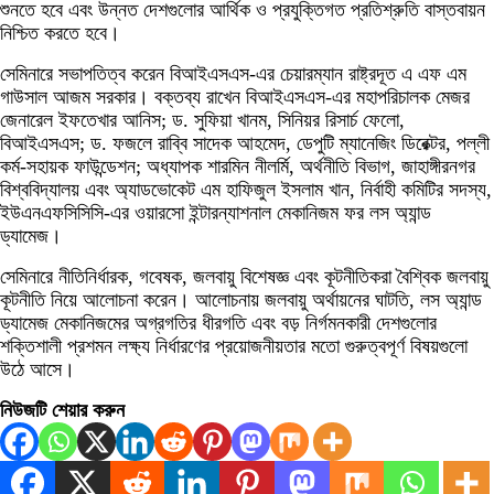
শুনতে হবে এবং উন্নত দেশগুলোর আর্থিক ও প্রযুক্তিগত প্রতিশ্রুতি বাস্তবায়ন
নিশ্চিত করতে হবে।
সেমিনারে সভাপতিত্ব করেন বিআইএসএস-এর চেয়ারম্যান রাষ্ট্রদূত এ এফ এম
গাউসাল আজম সরকার। বক্তব্য রাখেন বিআইএসএস-এর মহাপরিচালক মেজর
জেনারেল ইফতেখার আনিস; ড. সুফিয়া খানম, সিনিয়র রিসার্চ ফেলো,
বিআইএসএস; ড. ফজলে রাব্বি সাদেক আহমেদ, ডেপুটি ম্যানেজিং ডিরেক্টর, পল্লী
কর্ম-সহায়ক ফাউন্ডেশন; অধ্যাপক শারমিন নীলর্মি, অর্থনীতি বিভাগ, জাহাঙ্গীরনগর
বিশ্ববিদ্যালয় এবং অ্যাডভোকেট এম হাফিজুল ইসলাম খান, নির্বাহী কমিটির সদস্য,
ইউএনএফসিসিসি-এর ওয়ারসো ইন্টারন্যাশনাল মেকানিজম ফর লস অ্যান্ড
ড্যামেজ।
সেমিনারে নীতিনির্ধারক, গবেষক, জলবায়ু বিশেষজ্ঞ এবং কূটনীতিকরা বৈশ্বিক জলবায়ু
কূটনীতি নিয়ে আলোচনা করেন। আলোচনায় জলবায়ু অর্থায়নের ঘাটতি, লস অ্যান্ড
ড্যামেজ মেকানিজমের অগ্রগতির ধীরগতি এবং বড় নির্গমনকারী দেশগুলোর
শক্তিশালী প্রশমন লক্ষ্য নির্ধারণের প্রয়োজনীয়তার মতো গুরুত্বপূর্ণ বিষয়গুলো
উঠে আসে।
নিউজটি শেয়ার করুন