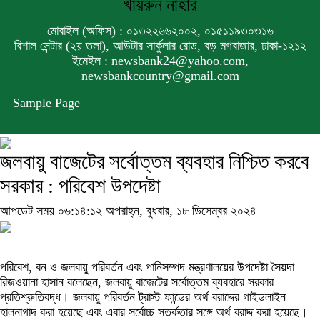
খায়রুন নাহার
মোবাইল (অফিস) : ০১৩২২৬৬২০০২, ০১৫১১৯৩০৩১৬
বিশাল সেন্টার (২য় তলা), আউটার সার্কুলার রোড, বড় মগবাজার, ঢাকা-১২১২
ইমেইল : newsbank24@yahoo.com,
newsbankcountry@gmail.com
Sample Page
জলবায়ু বাজেটের সর্বোত্তম ব্যবহার নিশ্চিত করবে
সরকার : পরিবেশ উপদেষ্টা
আপডেট সময় ০৬:১৪:১২ অপরাহ্ন, বুধবার, ১৮ ডিসেম্বর ২০২৪
পরিবেশ, বন ও জলবায়ু পরিবর্তন এবং পানিসম্পদ মন্ত্রণালয়ের উপদেষ্টা সৈয়দা
রিজওয়ানা হাসান বলেছেন, জলবায়ু বাজেটের সর্বোত্তম ব্যবহারে সরকার
প্রতিশ্রুতিবদ্ধ। জলবায়ু পরিবর্তন ট্রাস্ট ফান্ডের অর্থ বরাদ্দের গাইডলাইন
হালনাগাদ করা হয়েছে এবং এবার সর্বোচ্চ সতর্কতার সঙ্গে অর্থ বরাদ্দ করা হয়েছে।