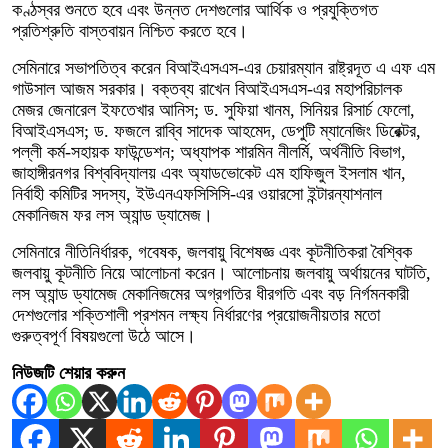
কণ্ঠস্বর শুনতে হবে এবং উন্নত দেশগুলোর আর্থিক ও প্রযুক্তিগত
প্রতিশ্রুতি বাস্তবায়ন নিশ্চিত করতে হবে।
সেমিনারে সভাপতিত্ব করেন বিআইএসএস-এর চেয়ারম্যান রাষ্ট্রদূত এ এফ এম
গাউসাল আজম সরকার। বক্তব্য রাখেন বিআইএসএস-এর মহাপরিচালক
মেজর জেনারেল ইফতেখার আনিস; ড. সুফিয়া খানম, সিনিয়র রিসার্চ ফেলো,
বিআইএসএস; ড. ফজলে রাব্বি সাদেক আহমেদ, ডেপুটি ম্যানেজিং ডিরেক্টর,
পল্লী কর্ম-সহায়ক ফাউন্ডেশন; অধ্যাপক শারমিন নীলর্মি, অর্থনীতি বিভাগ,
জাহাঙ্গীরনগর বিশ্ববিদ্যালয় এবং অ্যাডভোকেট এম হাফিজুল ইসলাম খান,
নির্বাহী কমিটির সদস্য, ইউএনএফসিসিসি-এর ওয়ারসো ইন্টারন্যাশনাল
মেকানিজম ফর লস অ্যান্ড ড্যামেজ।
সেমিনারে নীতিনির্ধারক, গবেষক, জলবায়ু বিশেষজ্ঞ এবং কূটনীতিকরা বৈশ্বিক
জলবায়ু কূটনীতি নিয়ে আলোচনা করেন। আলোচনায় জলবায়ু অর্থায়নের ঘাটতি,
লস অ্যান্ড ড্যামেজ মেকানিজমের অগ্রগতির ধীরগতি এবং বড় নির্গমনকারী
দেশগুলোর শক্তিশালী প্রশমন লক্ষ্য নির্ধারণের প্রয়োজনীয়তার মতো
গুরুত্বপূর্ণ বিষয়গুলো উঠে আসে।
নিউজটি শেয়ার করুন