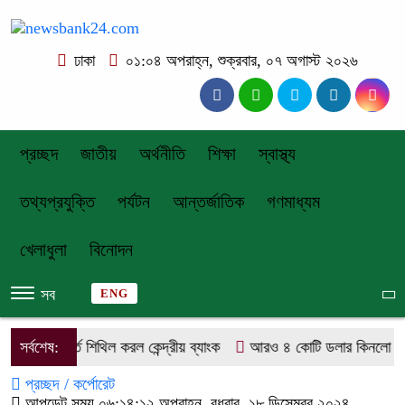
ঢাকা
০১:০৪ অপরাহ্ন, শুক্রবার, ০৭ অগাস্ট ২০২৬
প্রচ্ছদ
জাতীয়
অর্থনীতি
শিক্ষা
স্বাস্থ্য
তথ্যপ্রযুক্তি
পর্যটন
আন্তর্জাতিক
গণমাধ্যম
খেলাধুলা
বিনোদন
সব
ENG
ীমার শর্ত শিথিল করল কেন্দ্রীয় ব্যাংক
সর্বশেষ:
আরও ৪ কোটি ডলার কিনলো বাংলাদে
প্রচ্ছদ /
কর্পোরেট
আপডেট সময় ০৬:১৪:১২ অপরাহ্ন, বুধবার, ১৮ ডিসেম্বর ২০২৪