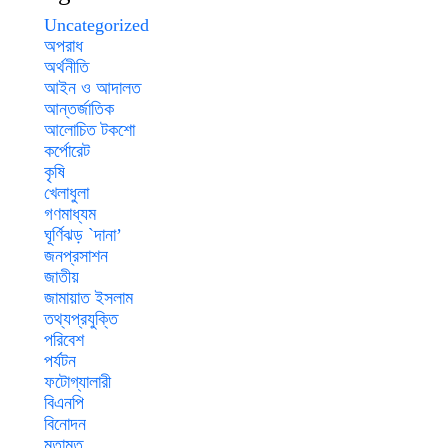
Uncategorized
অপরাধ
অর্থনীতি
আইন ও আদালত
আন্তর্জাতিক
আলোচিত টকশো
কর্পোরেট
কৃষি
খেলাধুলা
গণমাধ্যম
ঘূর্ণিঝড় `দানা’
জনপ্রসাশন
জাতীয়
জামায়াত ইসলাম
তথ্যপ্রযুক্তি
পরিবেশ
পর্যটন
ফটোগ্যালারী
বিএনপি
বিনোদন
মতামত