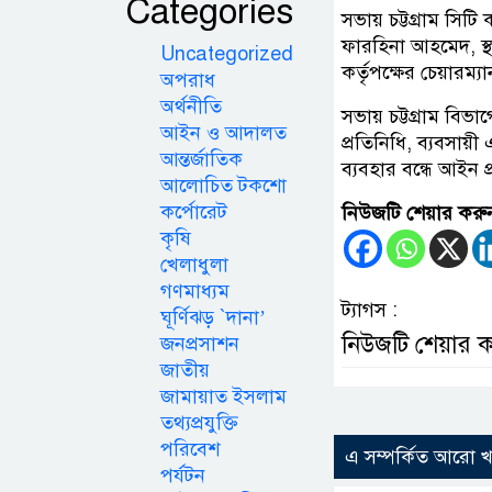
Categories
সভায় চট্টগ্রাম সিট
ফারহিনা আহমেদ, স্থ
Uncategorized
কর্তৃপক্ষের চেয়ারম্যা
অপরাধ
অর্থনীতি
সভায় চট্টগ্রাম বিভ
আইন ও আদালত
প্রতিনিধি, ব্যবসায়
আন্তর্জাতিক
ব্যবহার বন্ধে আইন 
আলোচিত টকশো
কর্পোরেট
নিউজটি শেয়ার করু
কৃষি
খেলাধুলা
গণমাধ্যম
ট্যাগস :
ঘূর্ণিঝড় `দানা’
নিউজটি শেয়ার 
জনপ্রসাশন
জাতীয়
জামায়াত ইসলাম
তথ্যপ্রযুক্তি
পরিবেশ
এ সম্পর্কিত আরো 
পর্যটন