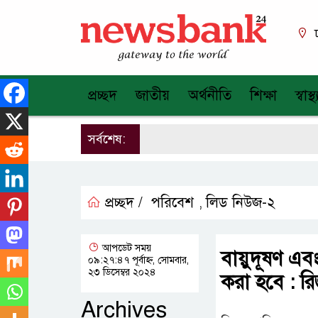
প্রচ্ছদ
জাতীয়
অর্থনীতি
শিক্ষা
স্বাস্থ্
সর্বশেষ:
প্রচ্ছদ /
পরিবেশ
লিড নিউজ-২
,
আপডেট সময়
বায়ুদূষণ এবং
০৯:২৭:৪৭ পূর্বাহ্ন, সোমবার,
২৩ ডিসেম্বর ২০২৪
করা হবে : র
Archives