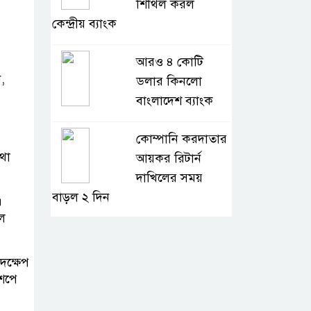
শিথিল করল
কেন্দ্রীয় ব্যাংক
আরও ৪ কোটি
,
ডলার কিনলো
বাংলাদেশ ব্যাংক
কোম্পানি করদাতার
থা
আয়কর রিটার্ন
দাখিলের সময়
বাড়ল ২ দিন
।
ে
শ্রমিক কল্যাণ
তহবিলে ৩ কোটি
দক্ষেপ
৭০ লাখ টাকা দিলো
রশপে
পদ্মা অয়েল