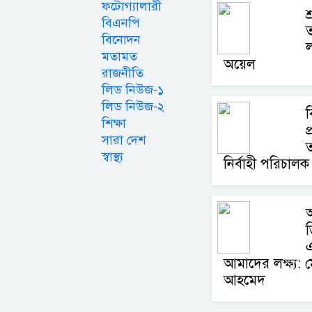
ফটোগ্যালারী
শ
বিএনপি
বিনোদন
ল
মতামত
অয়েল
রাজনীতি
লিড নিউজ-১
লিড নিউজ-২
ব
শিক্ষা
প
সারা দেশ
ত
স্বাস্থ্য
নির্বাহী পরিচা
ড
এ
আমাদের লক্ষ্য: ম
আহমেদ