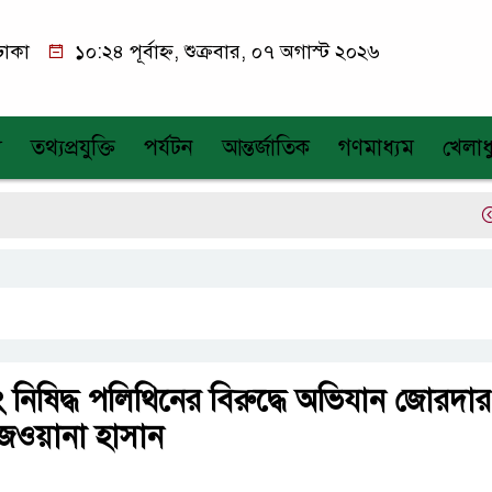
ঢাকা
১০:২৪ পূর্বাহ্ন, শুক্রবার, ০৭ অগাস্ট ২০২৬
য
তথ্যপ্রযুক্তি
পর্যটন
আন্তর্জাতিক
গণমাধ্যম
খেলাধ
এক
 নিষিদ্ধ পলিথিনের বিরুদ্ধে অভিযান জোরদার
িজওয়ানা হাসান