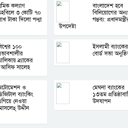
্রমিক কল্যাণ
বাংলাদেশ হবে
তহবিলে ৩ কোটি ৭০
বিনিয়োগের অন্
াখ টাকা দিলো পদ্মা
গন্তব্য: প্রধানমন্ত্রী
উপদেষ্টা
িশ্বের ১০০
ইসলামী ব্যাংকের
্রভাবশালীর
বোর্ড সভা অনুষ্ঠ
ালিকায় ব্র্যাকের
লক আসিফ সালেহ
অটোমেশন ও
মেঘনা ব্যাংকের
িজিটাল ব্যাংকিং
১৩তম প্রতিষ্ঠাবার
গিয়ে নেওয়া
উদযাপন
োসলেহ্‌ উদ্দীন