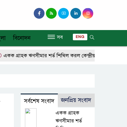
সব
ুলা
বিনোদন
ENG
ক গ্রাহক ঋণসীমার শর্ত শিথিল করল কেন্দ্রীয় ব্যাংক
আরও ৪ 
জনপ্রিয় সংবাদ
সর্বশেষ সংবাদ
একক গ্রাহক
ঋণসীমার শর্ত