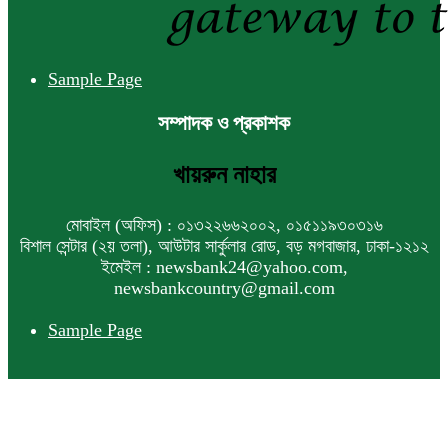
একনেকে ৩৬ হাজার ৬৯৫ কোটি টাকার ৯
প্রকল্প অনুমোদন
Sample Page
সম্পাদক ও প্রকাশক
ইসলামী ব্যাংকের বোর্ড সভা অনুষ্ঠিত
খায়রুন নাহার
মোবাইল (অফিস) : ০১৩২২৬৬২০০২, ০১৫১১৯৩০৩১৬
ফরচুন সুজের চেয়ারম্যানসহ কর্মকর্তাদের ৭
বিশাল সেন্টার (২য় তলা), আউটার সার্কুলার রোড, বড় মগবাজার, ঢাকা-১২১২
কোটি ২০ লাখ টাকা জরিমানা
ইমেইল : newsbank24@yahoo.com,
newsbankcountry@gmail.com
Sample Page
পণ্য সরবরাহকারী প্রতিষ্ঠানের খরচে কেন্দ্রীয়
ব্যাংক কর্মকর্তাদের বিদেশ সফরে নিষেধাজ্ঞা