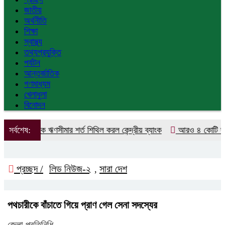
জাতীয়
অর্থনীতি
শিক্ষা
স্বাস্থ্য
তথ্যপ্রযুক্তি
পর্যটন
আন্তর্জাতিক
গণমাধ্যম
খেলাধুলা
বিনোদন
ক গ্রাহক ঋণসীমার শর্ত শিথিল করল কেন্দ্রীয় ব্যাংক
সর্বশেষ:
আরও ৪ কোটি ডলার কি
প্রচ্ছদ /
লিড নিউজ-২
সারা দেশ
,
পথচারীকে বাঁচাতে গিয়ে প্রাণ গেল সেনা সদস্যের
জেলা প্রতিনিধি