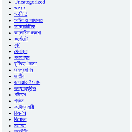
Uncategorized
অপরাধ
অর্থনীতি
আইন ও আদালত
আন্তর্জাতিক
আলোচিত টকশো
কর্পোরেট
কৃষি
খেলাধুলা
গণমাধ্যম
ঘূর্ণিঝড় `দানা’
জনপ্রসাশন
জাতীয়
জামায়াত ইসলাম
তথ্যপ্রযুক্তি
পরিবেশ
পর্যটন
ফটোগ্যালারী
বিএনপি
বিনোদন
মতামত
রাজনীতি