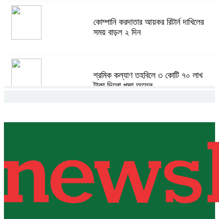
কোম্পানি করদাতার আয়কর রিটার্ন দাখিলের
সময় বাড়ল ২ দিন
শ্রমিক কল্যাণ তহবিলে ৩ কোটি ৭০ লাখ
টাকা দিলো পদ্মা অয়েল
বাংলাদেশ হবে বিনিয়োগের অন্যতম গন্তব্য:
প্রধানমন্ত্রীর উপদেষ্টা
বিশ্বের ১০০ প্রভাবশালীর তালিকায় ব্র্যাকের
নির্বাহী পরিচালক আসিফ সালেহ