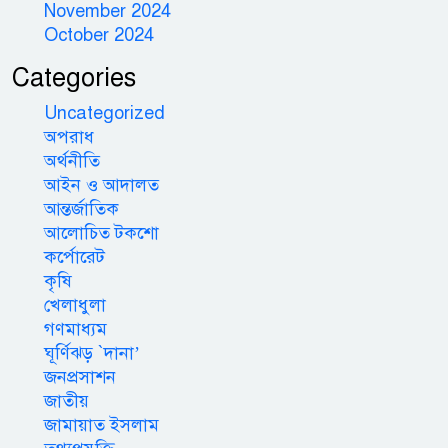
November 2024
October 2024
Categories
Uncategorized
অপরাধ
অর্থনীতি
আইন ও আদালত
আন্তর্জাতিক
আলোচিত টকশো
কর্পোরেট
কৃষি
খেলাধুলা
গণমাধ্যম
ঘূর্ণিঝড় `দানা’
জনপ্রসাশন
জাতীয়
জামায়াত ইসলাম