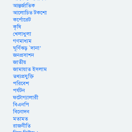
আন্তর্জাতিক
আলোচিত টকশো
কর্পোরেট
কৃষি
খেলাধুলা
গণমাধ্যম
ঘূর্ণিঝড় `দানা’
জনপ্রসাশন
জাতীয়
জামায়াত ইসলাম
তথ্যপ্রযুক্তি
পরিবেশ
পর্যটন
ফটোগ্যালারী
বিএনপি
বিনোদন
মতামত
রাজনীতি