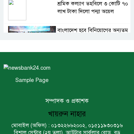
শ্রমিক কল্যাণ তহবিলে ৩ কোটি ৭০
লাখ টাকা দিলো পদ্মা অয়েল
বাংলাদেশ হবে বিনিয়োগের অন্যতম
গন্তব্য: প্রধানমন্ত্রীর উপদেষ্টা
বিশ্বের ১০০ প্রভাবশালীর তালিকায়
ব্র্যাকের নির্বাহী পরিচালক আসিফ
সালেহ
Sample Page
একনেকে ৩৬ হাজার ৬৯৫ কোটি
টাকার ৯ প্রকল্প অনুমোদন
সম্পাদক ও প্রকাশক
খায়রুন নাহার
ইসলামী ব্যাংকের বোর্ড সভা অনুষ্ঠিত
মোবাইল (অফিস) : ০১৩২২৬৬২০০২, ০১৫১১৯৩০৩১৬
বিশাল সেন্টার (২য় তলা), আউটার সার্কুলার রোড, বড়