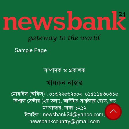
বিশ্বের ১০০ প্রভাবশালীর তালিকায়
ব্র্যাকের নির্বাহী পরিচালক আসিফ
সালেহ
একনেকে ৩৬ হাজার ৬৯৫ কোটি
টাকার ৯ প্রকল্প অনুমোদন
Sample Page
ইসলামী ব্যাংকের বোর্ড সভা অনুষ্ঠিত
সম্পাদক ও প্রকাশক
খায়রুন নাহার
ফরচুন সুজের চেয়ারম্যানসহ
কর্মকর্তাদের ৭ কোটি ২০ লাখ টাকা
মোবাইল (অফিস) : ০১৩২২৬৬২০০২, ০১৫১১৯৩০৩১৬
জরিমানা
বিশাল সেন্টার (২য় তলা), আউটার সার্কুলার রোড, বড়
মগবাজার, ঢাকা-১২১২
ইমেইল : newsbank24@yahoo.com,
পণ্য সরবরাহকারী প্রতিষ্ঠানের খরচে
newsbankcountry@gmail.com
কেন্দ্রীয় ব্যাংক কর্মকর্তাদের বিদেশ