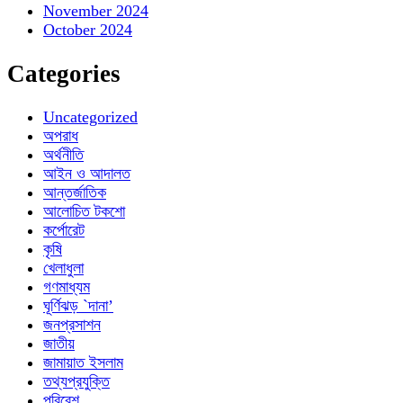
November 2024
October 2024
Categories
Uncategorized
অপরাধ
অর্থনীতি
আইন ও আদালত
আন্তর্জাতিক
আলোচিত টকশো
কর্পোরেট
কৃষি
খেলাধুলা
গণমাধ্যম
ঘূর্ণিঝড় `দানা’
জনপ্রসাশন
জাতীয়
জামায়াত ইসলাম
তথ্যপ্রযুক্তি
পরিবেশ