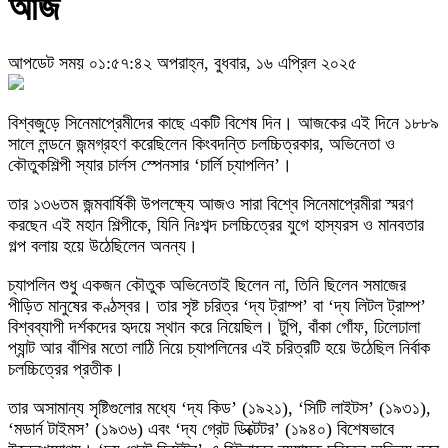
আজ
আপডেট সময় ০১:৫৭:৪২ অপরাহ্ন, বুধবার, ১৬ এপ্রিল ২০২৫
বিশ্বজুড়ে সিনেমাপ্রেমীদের কাছে একটি বিশেষ দিন। আজকের এই দিনে ১৮৮৯
সালে লন্ডনে জন্মগ্রহণ করেছিলেন কিংবদন্তি চলচ্চিত্রকার, অভিনেতা ও
কৌতুকশিল্পী স্যার চার্লস স্পেনসার ‘চার্লি চ্যাপলিন’।
তার ১৩৬তম জন্মবার্ষিকী উপলক্ষ্যে আজও সারা বিশ্বে সিনেমাপ্রেমীরা স্মরণ
করছেন এই মহান শিল্পীকে, যিনি নিঃশব্দ চলচ্চিত্রের যুগে হাস্যরস ও মানবতার
গল্প বলায় হয়ে উঠেছিলেন অনন্য।
চ্যাপলিন শুধু একজন কৌতুক অভিনেতাই ছিলেন না, তিনি ছিলেন সমাজের
পীড়িত মানুষের কণ্ঠস্বর। তার সৃষ্ট চরিত্র ‘দ্য ট্রাম্প’ বা ‘দ্য লিটল ট্রাম্প’
বিশ্বব্যাপী দর্শকদের হৃদয়ে স্থান করে নিয়েছিল। টুপি, বাঁকা গোঁফ, ঢিলেঢালা
প্যান্ট আর বাঁশির মতো লাঠি নিয়ে চ্যাপলিনের এই চরিত্রটি হয়ে উঠেছিল নির্বাক
চলচ্চিত্রের প্রতীক।
তার অসামান্য সৃষ্টিগুলোর মধ্যে ‘দ্য কিড’ (১৯২১), ‘সিটি লাইটস’ (১৯৩১),
‘মডার্ন টাইমস’ (১৯৩৬) এবং ‘দ্য গ্রেট ডিক্টেটর’ (১৯৪০) বিশেষভাবে