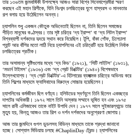
তার ১৩৬তম জন্মবার্ষিকী উপলক্ষ্যে আজও সারা বিশ্বে সিনেমাপ্রেমীরা স্মরণ
করছেন এই মহান শিল্পীকে, যিনি নিঃশব্দ চলচ্চিত্রের যুগে হাস্যরস ও মানবতার
গল্প বলায় হয়ে উঠেছিলেন অনন্য।
চ্যাপলিন শুধু একজন কৌতুক অভিনেতাই ছিলেন না, তিনি ছিলেন সমাজের
পীড়িত মানুষের কণ্ঠস্বর। তার সৃষ্ট চরিত্র ‘দ্য ট্রাম্প’ বা ‘দ্য লিটল ট্রাম্প’
বিশ্বব্যাপী দর্শকদের হৃদয়ে স্থান করে নিয়েছিল। টুপি, বাঁকা গোঁফ, ঢিলেঢালা
প্যান্ট আর বাঁশির মতো লাঠি নিয়ে চ্যাপলিনের এই চরিত্রটি হয়ে উঠেছিল নির্বাক
চলচ্চিত্রের প্রতীক।
তার অসামান্য সৃষ্টিগুলোর মধ্যে ‘দ্য কিড’ (১৯২১), ‘সিটি লাইটস’ (১৯৩১),
‘মডার্ন টাইমস’ (১৯৩৬) এবং ‘দ্য গ্রেট ডিক্টেটর’ (১৯৪০) বিশেষভাবে
উল্লেখযোগ্য। ‘দ্য গ্রেট ডিক্টেটর’-এ হিটলারের ব্যঙ্গাত্মক চরিত্রে অভিনয় করে
তিনি শিল্পের মাধ্যমে ফ্যাসিবাদের বিরুদ্ধে সোচ্চার হয়েছিলেন।
চ্যাপলিনের কর্মজীবন ছিল বর্ণাঢ্য। হলিউডের স্বর্ণযুগে তিনি ছিলেন একচ্ছত্র
দাপটের অধিকারী। ১৯৭২ সালে তিনি অস্কার সম্মানে ভূষিত হন এবং ১৯৭৫
সালে রানী এলিজাবেথ তাকে নাইট উপাধি দেন। ১৯৭৭ সালে সুইজারল্যান্ডে তার
মৃত্যু হয়, কিন্তু আজও তার শিল্প ও দর্শন দর্শকদের অনুপ্রেরণা জোগায়।
আজ তার জন্মদিনে গুগল ডুডলসহ বিভিন্ন মাধ্যমে তাকে শ্রদ্ধা জানানো
হচ্ছে। সোশ্যাল মিডিয়ায় চলছে #ChaplinDay ট্রেন্ড। চ্যাপলিনের