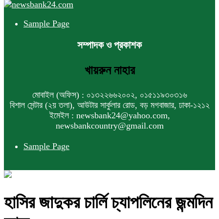
Sample Page
সম্পাদক ও প্রকাশক
খায়রুন নাহার
মোবাইল (অফিস) : ০১৩২২৬৬২০০২, ০১৫১১৯৩০৩১৬
বিশাল সেন্টার (২য় তলা), আউটার সার্কুলার রোড, বড় মগবাজার, ঢাকা-১২১২
ইমেইল : newsbank24@yahoo.com,
newsbankcountry@gmail.com
Sample Page
হাসির জাদুকর চার্লি চ্যাপলিনের জন্মদিন