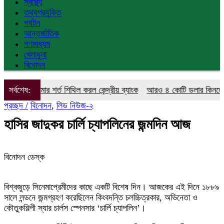
স্বাস্থ্য
তথ্যপ্রযুক্তি
পর্যটন
আন্তর্জাতিক
গণমাধ্যম
খেলাধুলা
বিনোদন
হক ঋণসীমার শর্ত শিথিল করল কেন্দ্রীয় ব্যাংক
সর্বশেষ:
আরও ৪ কোটি ডলার কিনলো বাংল
প্রচ্ছদ /
বিনোদন
,
লিড নিউজ-২
হাসির জাদুকর চার্লি চ্যাপলিনের জন্মদিন আজ
বিনোদন ডেস্ক
বিশ্বজুড়ে সিনেমাপ্রেমীদের কাছে একটি বিশেষ দিন। আজকের এই দিনে ১৮৮৯
সালে লন্ডনে জন্মগ্রহণ করেছিলেন কিংবদন্তি চলচ্চিত্রকার, অভিনেতা ও
কৌতুকশিল্পী স্যার চার্লস স্পেনসার ‘চার্লি চ্যাপলিন’।