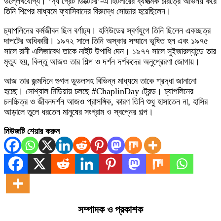
উল্লেখযোগ্য। ‘দ্য গ্রেট ডিক্টেটর’-এ হিটলারের ব্যঙ্গাত্মক চরিত্রে অভিনয় করে
তিনি শিল্পের মাধ্যমে ফ্যাসিবাদের বিরুদ্ধে সোচ্চার হয়েছিলেন।
চ্যাপলিনের কর্মজীবন ছিল বর্ণাঢ্য। হলিউডের স্বর্ণযুগে তিনি ছিলেন একচ্ছত্র
দাপটের অধিকারী। ১৯৭২ সালে তিনি অস্কার সম্মানে ভূষিত হন এবং ১৯৭৫
সালে রানী এলিজাবেথ তাকে নাইট উপাধি দেন। ১৯৭৭ সালে সুইজারল্যান্ডে তার
মৃত্যু হয়, কিন্তু আজও তার শিল্প ও দর্শন দর্শকদের অনুপ্রেরণা জোগায়।
আজ তার জন্মদিনে গুগল ডুডলসহ বিভিন্ন মাধ্যমে তাকে শ্রদ্ধা জানানো
হচ্ছে। সোশ্যাল মিডিয়ায় চলছে #ChaplinDay ট্রেন্ড। চ্যাপলিনের
চলচ্চিত্র ও জীবনদর্শন আজও প্রাসঙ্গিক, কারণ তিনি শুধু হাসাতেন না, হাসির
আড়ালে তুলে ধরতেন মানুষের সংগ্রাম ও স্বপ্নের গল্প।
নিউজটি শেয়ার করুন
সম্পাদক ও প্রকাশক