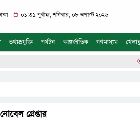
াকা
০১:৩১ পূর্বাহ্ন, শনিবার, ০৮ অগাস্ট ২০২৬
য
তথ্যপ্রযুক্তি
পর্যটন
আন্তর্জাতিক
গণমাধ্যম
খেলাধ
এক
নোবেল গ্রেপ্তার