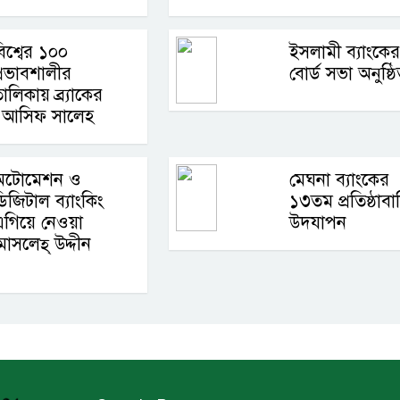
িশ্বের ১০০
ইসলামী ব্যাংকের
্রভাবশালীর
বোর্ড সভা অনুষ্ঠ
ালিকায় ব্র্যাকের
লক আসিফ সালেহ
অটোমেশন ও
মেঘনা ব্যাংকের
িজিটাল ব্যাংকিং
১৩তম প্রতিষ্ঠাবার
গিয়ে নেওয়া
উদযাপন
োসলেহ্‌ উদ্দীন