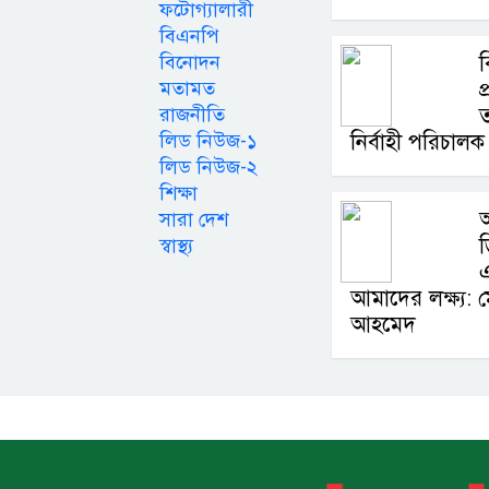
ফটোগ্যালারী
বিএনপি
বিনোদন
ব
মতামত
প
রাজনীতি
ত
লিড নিউজ-১
নির্বাহী পরিচা
লিড নিউজ-২
শিক্ষা
সারা দেশ
ড
স্বাস্থ্য
এ
আমাদের লক্ষ্য: ম
আহমেদ