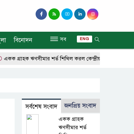
সব
ুলা
বিনোদন
ENG
ক গ্রাহক ঋণসীমার শর্ত শিথিল করল কেন্দ্রীয় ব্যাংক
আরও ৪ 
জনপ্রিয় সংবাদ
সর্বশেষ সংবাদ
একক গ্রাহক
ঋণসীমার শর্ত