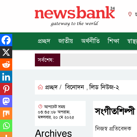
ঢ
প্রচ্ছদ
জাতীয়
অর্থনীতি
শিক্ষা
স্বাস্থ্
সর্বশেষ:
প্রচ্ছদ /
বিনোদন
লিড নিউজ-২
,
আপডেট সময়
সংগীতশিল্পী 
০৩:৩৫:০৮ অপরাহ্ন,
মঙ্গলবার, ২০ মে ২০২৫
নিজস্ব প্রতিবেদক
Archives