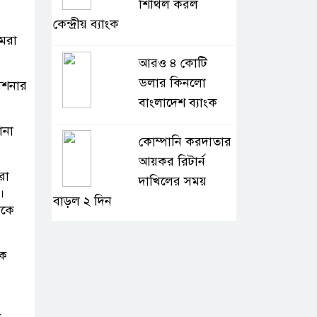
শিথিল করল
কেন্দ্রীয় ব্যাংক
েমরা
আরও ৪ কোটি
ডলার কিনলো
িশনার
বাংলাদেশ ব্যাংক
ানা
কোম্পানি করদাতার
আয়কর রিটার্ন
রা
দাখিলের সময়
।
বাড়ল ২ দিন
াকে
শ্রমিক কল্যাণ
টক
তহবিলে ৩ কোটি
৭০ লাখ টাকা দিলো
পদ্মা অয়েল