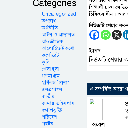
Categories
পরে তার মামলায় সংগ
শিক্ষার্থী ঢাকা মে
Uncategorized
চিকিৎসাধীন । আর 
অপরাধ
নিউজটি শেয়ার করু
অর্থনীতি
আইন ও আদালত
আন্তর্জাতিক
আলোচিত টকশো
ট্যাগস :
কর্পোরেট
নিউজটি শেয়ার 
কৃষি
খেলাধুলা
গণমাধ্যম
ঘূর্ণিঝড় `দানা’
এ সম্পর্কিত আরো 
জনপ্রসাশন
জাতীয়
জামায়াত ইসলাম
শ
তথ্যপ্রযুক্তি
পরিবেশ
ল
পর্যটন
অয়েল