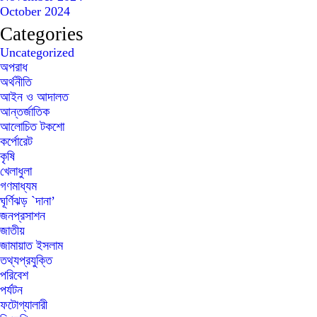
October 2024
Categories
Uncategorized
অপরাধ
অর্থনীতি
আইন ও আদালত
আন্তর্জাতিক
আলোচিত টকশো
কর্পোরেট
কৃষি
খেলাধুলা
গণমাধ্যম
ঘূর্ণিঝড় `দানা’
জনপ্রসাশন
জাতীয়
জামায়াত ইসলাম
তথ্যপ্রযুক্তি
পরিবেশ
পর্যটন
ফটোগ্যালারী