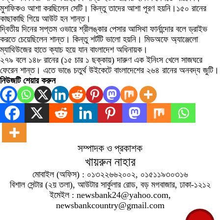
মুশফিকও আশা করছিলেন সেটি। কিন্তু তাদের আশা পূরণ হয়নি।১৫০ রানের
কাছাকাছি গিয়ে আউট হন শান্ত।
দ্বিতীয় দিনের সপ্তম ওভারে শ্রীলঙ্কার পেসার আসিথা ফার্নান্দোর বলে ড্রাইভ
করতে চেয়েছিলেন শান্ত। কিন্তু শর্টটি ভালো হয়নি। মিডঅফে অ্যাঞ্জেলো
ম্যাথিউজের হাতে ক্যাচ হয়ে যান বাংলাদেশ অধিনায়ক।
২৭৯ বলে ১৪৮ রানের (১৫ চার ১ ছক্কায়) দারুণ এক ইনিংস খেলে সাজঘরে
ফেরেন শান্ত। এতে ভাঙে চতুর্থ উইকেটে বাংলাদেশের ২৬৪ রানের অনবদ্য জুটি।
নিউজটি শেয়ার করুন
সম্পাদক ও প্রকাশক
খায়রুন নাহার
মোবাইল (অফিস) : ০১৩২২৬৬২০০২, ০১৫১১৯৩০৩১৬
বিশাল সেন্টার (২য় তলা), আউটার সার্কুলার রোড, বড় মগবাজার, ঢাকা-১২১২
ইমেইল : newsbank24@yahoo.com,
newsbankcountry@gmail.com