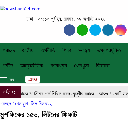
ঢাকা
০৯:১০ পূর্বাহ্ন, রবিবার, ০৯ অগাস্ট ২০২৬
প্রচ্ছদ
জাতীয়
অর্থনীতি
শিক্ষা
স্বাস্থ্য
তথ্যপ্রযুক্তি
পর্যটন
আন্তর্জাতিক
গণমাধ্যম
খেলাধুলা
বিনোদন
সব
ENG
সর্বশেষ:
একক গ্রাহক ঋণসীমার শর্ত শিথিল করল কেন্দ্রীয় ব্যাংক
আরও ৪ কোটি ডলার ক
প্রচ্ছদ /
খেলাধুলা
,
লিড নিউজ-২
মুশফিকের ১৫০, লিটনের ফিফটি