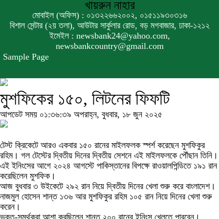
খায়রুন নাহার
মোবাইল (অফিস) : ০১৩২২৬৬২০০২, ০১৫১১৯৩০৩১৬
বিশাল সেন্টার (২য় তলা), আউটার সার্কুলার রোড, বড় মগবাজার, ঢাকা-১২১২
ইমেইল : newsbank24@yahoo.com,
newsbankcountry@gmail.com
Sample Page
মুশফিকের ১৫০, লিটনের ফিফটি
আপডেট সময় ০১:৩৬:৩৯ অপরাহ্ন, বুধবার, ১৮ জুন ২০২৫
টেস্ট ক্রিকেটে আরও একবার ১৫০ রানের মাইলফলক স্পর্শ করেছেন মুশফিকুর
রহিম। গল টেস্টের দ্বিতীয় দিনের দ্বিতীয় সেশনে এই মাইলফলকে পৌঁছান তিনি।
এই ইনিংসের আগে ২০২৪ আগস্টে পাকিস্তানের বিপক্ষে রাওয়ালপিন্ডিতে ১৯১ রান
করেছিলেন মুশফিক।
আজ বুধবার ৩ উইকেটে ২৯২ রান নিয়ে দ্বিতীয় দিনের খেলা শুরু করে বাংলাদেশ।
নাজমুল হোসেন শান্ত ১৩৬ আর মুশফিকুর রহিম ১০৫ রান নিয়ে দিনের খেলা শুরু
করেন।
ভক্ত-সমর্থকরা আশা করছিলেন শান্ত ২০০ রানের ইনিংস খেলতে পারবেন।