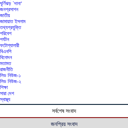
ঘূর্ণিঝড় `দানা’
জনপ্রসাশন
জাতীয়
জামায়াত ইসলাম
তথ্যপ্রযুক্তি
পরিবেশ
পর্যটন
ফটোগ্যালারী
বিএনপি
বিনোদন
মতামত
রাজনীতি
লিড নিউজ-১
লিড নিউজ-২
শিক্ষা
সারা দেশ
স্বাস্থ্য
সর্বশেষ সংবাদ
জনপ্রিয় সংবাদ