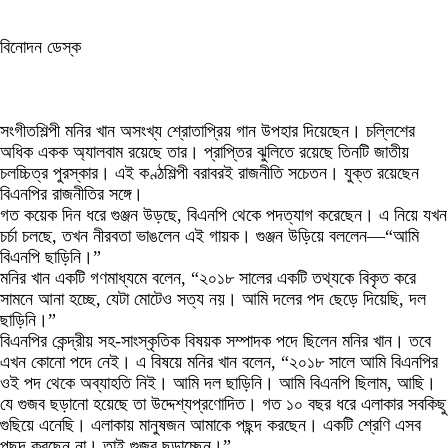
বিনোদন ডেস্ক
সংগীতশিল্পী মনির খান অসংখ্য শ্রোতাপ্রিয় গান উপহার দিয়েছেন। চল্লিশের
অধিক একক অ্যালবাম রয়েছে তার। প্রাপ্তির ঝুলিতে রয়েছে তিনটি জাতীয়
চলচ্চিত্র পুরস্কার। এই কণ্ঠশিল্পী বরাবরই রাজনীতি সচেতন। যুক্ত রয়েছেন
বিএনপির রাজনীতির সঙ্গে।
গত কয়েক দিন ধরে গুঞ্জন উড়ছে, বিএনপি থেকে পদত্যাগ করেছেন। এ নিয়ে যখন
চর্চা চলছে, তখন নীরবতা ভাঙলেন এই গায়ক। গুঞ্জন উড়িয়ে বললেন—“আমি
বিএনপি ছাড়িনি।”
মনির খান একটি গণমাধ্যমে বলেন, “২০১৮ সালের একটি তথ্যকে বিকৃত করে
সামনে আনা হচ্ছে, যেটা মোটেও সত্য নয়। আমি দলের পদ ছেড়ে দিয়েছি, দল
ছাড়িনি।”
বিএনপির কেন্দ্রীয় সহ-সাংস্কৃতিক বিষয়ক সম্পাদক পদে ছিলেন মনির খান। তবে
এখন কোনো পদে নেই। এ বিষয়ে মনির খান বলেন, “২০১৮ সালে আমি বিএনপির
ওই পদ থেকে অব্যাহতি নিই। আমি দল ছাড়িনি। আমি বিএনপি ছিলাম, আছি।
যে গুজব ছড়ানো হয়েছে তা উদ্দেশ্যপ্রণোদিত। গত ১০ বছর ধরে এলাকার সবকিছু
গুছিয়ে এনেছি। এলাকায় মানুষজন আমাকে পছন্দ করছেন। একটি শ্রেণি এসব
পছন্দ করছেন না। তাই গুজব ছড়াচ্ছেন।”