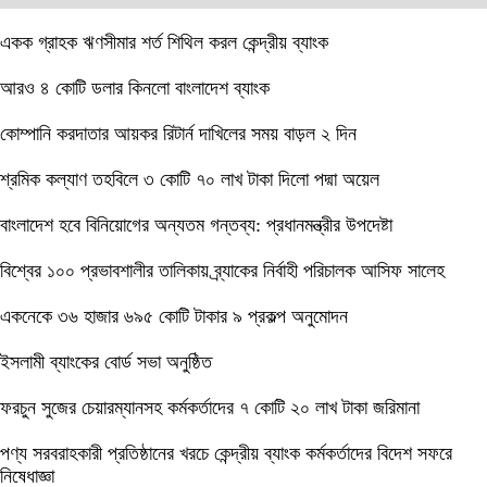
একক গ্রাহক ঋণসীমার শর্ত শিথিল করল কেন্দ্রীয় ব্যাংক
আরও ৪ কোটি ডলার কিনলো বাংলাদেশ ব্যাংক
কোম্পানি করদাতার আয়কর রিটার্ন দাখিলের সময় বাড়ল ২ দিন
শ্রমিক কল্যাণ তহবিলে ৩ কোটি ৭০ লাখ টাকা দিলো পদ্মা অয়েল
বাংলাদেশ হবে বিনিয়োগের অন্যতম গন্তব্য: প্রধানমন্ত্রীর উপদেষ্টা
বিশ্বের ১০০ প্রভাবশালীর তালিকায় ব্র্যাকের নির্বাহী পরিচালক আসিফ সালেহ
একনেকে ৩৬ হাজার ৬৯৫ কোটি টাকার ৯ প্রকল্প অনুমোদন
ইসলামী ব্যাংকের বোর্ড সভা অনুষ্ঠিত
ফরচুন সুজের চেয়ারম্যানসহ কর্মকর্তাদের ৭ কোটি ২০ লাখ টাকা জরিমানা
পণ্য সরবরাহকারী প্রতিষ্ঠানের খরচে কেন্দ্রীয় ব্যাংক কর্মকর্তাদের বিদেশ সফরে
নিষেধাজ্ঞা