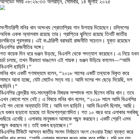
আপডেট সময় ০৮:২৯:৩৩ অপরাহ্ন, সোমবার, ১৪ জুলাই ২০২৫
সংগীতশিল্পী মনির খান অসংখ্য শ্রোতাপ্রিয় গান উপহার দিয়েছেন। চল্লিশের
অধিক একক অ্যালবাম রয়েছে তার। প্রাপ্তির ঝুলিতে রয়েছে তিনটি জাতীয়
চলচ্চিত্র পুরস্কার। এই কণ্ঠশিল্পী বরাবরই রাজনীতি সচেতন। যুক্ত রয়েছেন
বিএনপির রাজনীতির সঙ্গে।
গত কয়েক দিন ধরে গুঞ্জন উড়ছে, বিএনপি থেকে পদত্যাগ করেছেন। এ নিয়ে যখন
চর্চা চলছে, তখন নীরবতা ভাঙলেন এই গায়ক। গুঞ্জন উড়িয়ে বললেন—“আমি
বিএনপি ছাড়িনি।”
মনির খান একটি গণমাধ্যমে বলেন, “২০১৮ সালের একটি তথ্যকে বিকৃত করে
সামনে আনা হচ্ছে, যেটা মোটেও সত্য নয়। আমি দলের পদ ছেড়ে দিয়েছি, দল
ছাড়িনি।”
বিএনপির কেন্দ্রীয় সহ-সাংস্কৃতিক বিষয়ক সম্পাদক পদে ছিলেন মনির খান। তবে
এখন কোনো পদে নেই। এ বিষয়ে মনির খান বলেন, “২০১৮ সালে আমি বিএনপির
ওই পদ থেকে অব্যাহতি নিই। আমি দল ছাড়িনি। আমি বিএনপি ছিলাম, আছি।
যে গুজব ছড়ানো হয়েছে তা উদ্দেশ্যপ্রণোদিত। গত ১০ বছর ধরে এলাকার সবকিছু
গুছিয়ে এনেছি। এলাকায় মানুষজন আমাকে পছন্দ করছেন। একটি শ্রেণি এসব
পছন্দ করছেন না। তাই গুজব ছড়াচ্ছেন।”
বিএনপির টিকিটে আসন্ন জাতীয় সংসদ নির্বাচনে অংশ নেওয়ার ইচ্ছা ব্যক্ত করে
মনির খান বলেন, “আমি এলাকার মানুষের জন্য কাজ করে যাচ্ছি। যদি দল চায়,