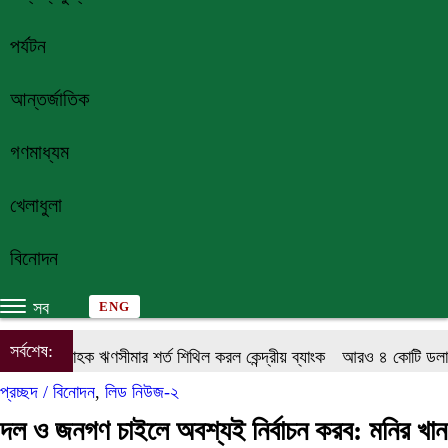
পর্যটন
আন্তর্জাতিক
গণমাধ্যম
খেলাধুলা
বিনোদন
সব
ENG
সর্বশেষ:
একক গ্রাহক ঋণসীমার শর্ত শিথিল করল কেন্দ্রীয় ব্যাংক
আরও ৪ কোটি ডলার কি
প্রচ্ছদ /
বিনোদন
,
লিড নিউজ-২
দল ও জনগণ চাইলে অবশ্যই নির্বাচন করব: মনির খান