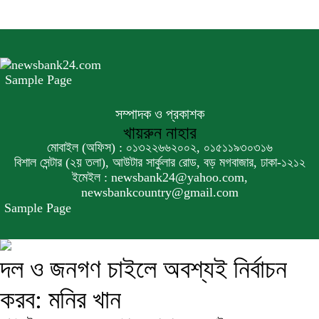
Sample Page
সম্পাদক ও প্রকাশক
খায়রুন নাহার
মোবাইল (অফিস) : ০১৩২২৬৬২০০২, ০১৫১১৯৩০৩১৬
বিশাল সেন্টার (২য় তলা), আউটার সার্কুলার রোড, বড় মগবাজার, ঢাকা-১২১২
ইমেইল : newsbank24@yahoo.com,
newsbankcountry@gmail.com
Sample Page
দল ও জনগণ চাইলে অবশ্যই নির্বাচন
করব: মনির খান