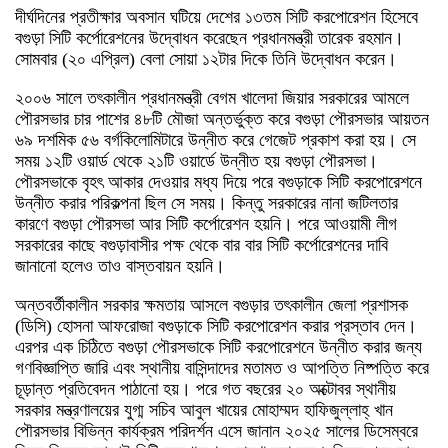
দীর্ঘদিনের প্রতীক্ষার অবসান ঘটিয়ে দেশের ১৩তম সিটি করপোরেশন হিসেবে
বগুড়া সিটি কর্পোরেশনের উদ্বোধন করেছেন প্রধানমন্ত্রী তারেক রহমান।
সোমবার (২০ এপ্রিল) বেলা সোয়া ১২টার দিকে তিনি উদ্বোধন করেন।
২০০৬ সালে তৎকালীন প্রধানমন্ত্রী বেগম খালেদা জিয়ার সরকারের আমলে
পৌরসভার চার পাশের ৪৮টি মৌজা অন্তর্ভুক্ত করে বগুড়া পৌরসভার আয়তন
৬৯ দশমিক ৫৬ বর্গকিলোমিটারে উন্নীত করে গেজেট প্রকাশ করা হয়। সে
সময় ১২টি ওয়ার্ড থেকে ২১টি ওয়ার্ডে উন্নীত হয় বগুড়া পৌরসভা।
পৌরসভাকে বৃহৎ আকার দেওয়ার মধ্য দিয়ে পরে বগুড়াকে সিটি করপোরেশনে
উন্নীত করার পরিকল্পনা ছিল সে সময়। কিন্তু সরকারের নানা জটিলতার
কারণে বগুড়া পৌরসভা আর সিটি কর্পোরেশন হয়নি। পরে আওয়ামী লীগ
সরকারের কাছে বগুড়াবাসীর পক্ষ থেকে বার বার সিটি কর্পোরেশনের দাবি
জানানো হলেও তাও বাস্তবায়ন হয়নি।
অন্তবর্তীকালীন সরকার ক্ষমতায় আসলে বগুড়ার তৎকালীন জেলা প্রশাসক
(ডিসি) হোসনা আফরোজা বগুড়াকে সিটি করপোরেশন করার প্রস্তাব দেন।
এরপর এক চিঠিতে বগুড়া পৌরসভাকে সিটি করপোরেশনে উন্নীত করার জন্য
গণবিজ্ঞাপ্তি জারি এবং স্থানীয় বাসিন্দাদের মতামত ও আপত্তি নিষ্পত্তি করে
চূড়ান্ত প্রতিবেদন পাঠানো হয়। পরে গত বছরের ২০ অক্টোবর স্থানীয়
সরকার মন্ত্রণালয়ের যুগ্ম সচিব আবুল খায়ের মোহাম্মদ হাফিজুল্লাহ্ খান
পৌরসভার বিভিন্ন কার্যক্রম পরিদর্শন এসে জানান ২০২৫ সালের ডিসেম্বরে