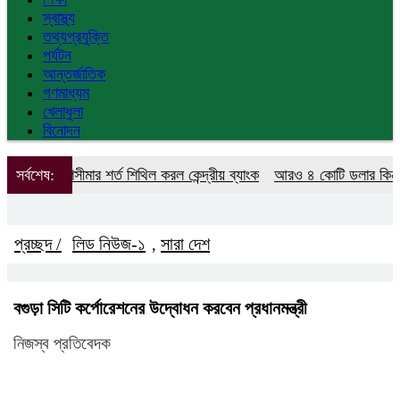
স্বাস্থ্য
তথ্যপ্রযুক্তি
পর্যটন
আন্তর্জাতিক
গণমাধ্যম
খেলাধুলা
বিনোদন
্রাহক ঋণসীমার শর্ত শিথিল করল কেন্দ্রীয় ব্যাংক
সর্বশেষ:
আরও ৪ কোটি ডলার কিনলো ব
প্রচ্ছদ /
লিড নিউজ-১
সারা দেশ
,
বগুড়া সিটি কর্পোরেশনের উদ্বোধন করবেন প্রধানমন্ত্রী
নিজস্ব প্রতিবেদক