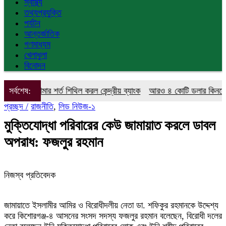
স্বাস্থ্য
তথ্যপ্রযুক্তি
পর্যটন
আন্তর্জাতিক
গণমাধ্যম
খেলাধুলা
বিনোদন
সীমার শর্ত শিথিল করল কেন্দ্রীয় ব্যাংক
সর্বশেষ:
আরও ৪ কোটি ডলার কিনলো বাংলাদেশ 
প্রচ্ছদ /
রাজনীতি
,
লিড নিউজ-১
মুক্তিযোদ্ধা পরিবারের কেউ জামায়াত করলে ডাবল
অপরাধ: ফজলুর রহমান
নিজস্ব প্রতিবেদক
জামায়াতে ইসলামীর আমির ও বিরোধীদলীয় নেতা ডা. শফিকুর রহমানকে উদ্দেশ্য
করে কিশোরগঞ্জ-৪ আসনের সংসদ সদস্য ফজলুর রহমান বলেছেন, বিরোধী দলের