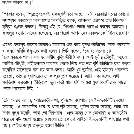
সংসদ থাকবে না।’
স্পিকার বলেন, ‘প্রত্যেকেরই বাকস্বাধীনতা আছে। যদি সরকারি দলের কোনো
সদস্যের বক্তব্যে আপনাদের আপত্তি থাকে, আপনারা এরপরে তার বিরুদ্ধে
যুক্তি খণ্ডন করুন। কিন্তু এই যে, শিশুরাও লজ্জা পাবে এ ধরনের আচরণে।
ফজলুর রহমান সাহেব বলেছেন, এর পরেই আপনাদের একজনকে টাইম দেবো।’
এরপর ফজলুর রহমান আবারও বক্তব্য শুরু করে যুদ্ধাপরাধীদের শোক প্রস্তাব
ও ইনডেমনিটি ইস্যুতে কথা বলেন। তিনি বলেন, ‘১৯৭১ সনের ১৪
ডিসেম্বরকে পালন করা হয় শহীদ বুদ্ধিজীবী দিবস। সেই মুনীর চৌধুরী, আব্দুল
আলীম চৌধুরী, শহীদুল্লাহ কায়সার থেকে নিয়ে শত শত বুদ্ধিজীবীকে যারা হত্যা
করেছিল তাদেরকে বলা হয় আল-বদর। আমি খুব দুর্ভাগা, এই হাউজে প্রস্তাব
হয়েছে, তাদের ব্যাপারেও শোক প্রস্তাব হয়েছে। আমি একা হলেও এটা
প্রতিবাদ করতাম। ইতিহাসে ভুল বার্তা যাবে যদি আমরা যুদ্ধাপরাধীর ব্যাপারে
শোক প্রস্তাব নিই।’
তিনি আরও বলেন, ‘আরেকটা কথা, পুলিশের ব্যাপারে যে ইনডেমনিটি দেওয়া
হয়েছে। ৫ আগস্টের পরে যে থানা লুট হয়েছে, পুলিশ হত্যা হয়েছে, তারা তো
তখন যুদ্ধ করেনি, তারা তো নিরপরাধ। এত অস্ত্র গেল কোথায়? ৫ আগস্টের
পরে যে ঘটনাগুলো হয়েছে সেগুলো তো কোনো আইনে ইনডেমনিটি পাওয়ার কথা
নয়। সেটার জন্য তদন্ত হওয়া উচিত।’