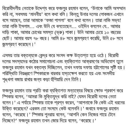
বিরোধীদলীয় নেতাকে উদ্দেশ্য করে ফজলুর রহমান বলেন, ‘উনাকে আমি অসম্মান
করি না, সবসময় ‘মাননীয়’ বলে কথা বলি। কিন্তু উনার দলের লোকজন এখানে
বসে আছেন, তারা আমাকে ‘ফজা পাগলা’ বলে কথা বলেন। তারা নাকি সভ্য!
তারা নাকি ইসলাম… এবং উনি যে বলতেছেন… ওইদিন বললেন যে.. আমার
দাড়ি পাকা, আমার চোখের সমস্ত (ভ্রু) পাকা। উনি আমার চেয়ে ১০ বছরের
ছোট। আমার বয়স ৭৮ বছর। আমি ৪৮ সনে জন্মগ্রহণ করেছি, উনি ৫৮ সনে
জন্মগ্রহণ করেছেন।’
এসময় তার বক্তব্যকে কেন্দ্র করে সংসদ কক্ষ উত্তপ্ত হয়ে ওঠে। বিরোধী
দলের সদস্যদের কঠোর সমালোচনা এবং ব্যক্তিগত আক্রমণের অভিযোগ তুলে
ফজলুর রহমান যখন বক্তব্য দিচ্ছিলেন, তখন দফায় দফায় হট্টগোলের সৃষ্টি হয়।
পরিস্থিতি নিয়ন্ত্রণে স্পিকারকে বারবার হস্তক্ষেপ করতে হয় এবং সংসদীয়
শৃঙ্খলা বজায় রাখার জন্য কড়া হুঁশিয়ারি দেন তিনি।
ফজলুর রহমান তার প্রতি করা ব্যক্তিগত মন্তব্যের বিষয়ে ক্ষোভ প্রকাশ করে
স্পিকার বলেন, ‘আমরা কি মুক্তিযুদ্ধ করি নাই? যেমন বিরোধী দলের নেতা
বলেন।’ এ পর্যায়ে স্পিকার তাকে প্রশ্ন করেন, ‘আপনাকে কি কেউ এই ধরনের
উক্তি করেছেন? এরকম তো সংসদে কেউ বলেননি।’ জবাবে ফজলুর রহমান
বলেন, ‘করেছে।’ স্পিকার পুনরায় বলেন, ‘আপনি কেন নিজের গায়ে টেনে
নিচ্ছেন?’ ফজলুর রহমান তখন জোর দিয়ে বলেন, ‘করেছে।’