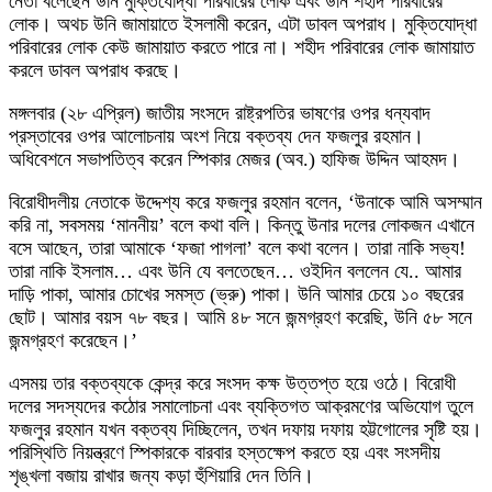
নেতা বলেছেন উনি মুক্তিযোদ্ধা পরিবারের লোক এবং উনি শহীদ পরিবারের
লোক। অথচ উনি জামায়াতে ইসলামী করেন, এটা ডাবল অপরাধ। মুক্তিযোদ্ধা
পরিবারের লোক কেউ জামায়াত করতে পারে না। শহীদ পরিবারের লোক জামায়াত
করলে ডাবল অপরাধ করছে।
মঙ্গলবার (২৮ এপ্রিল) জাতীয় সংসদে রাষ্ট্রপতির ভাষণের ওপর ধন্যবাদ
প্রস্তাবের ওপর আলোচনায় অংশ নিয়ে বক্তব্য দেন ফজলুর রহমান।
অধিবেশনে সভাপতিত্ব করেন স্পিকার মেজর (অব.) হাফিজ উদ্দিন আহমদ।
বিরোধীদলীয় নেতাকে উদ্দেশ্য করে ফজলুর রহমান বলেন, ‘উনাকে আমি অসম্মান
করি না, সবসময় ‘মাননীয়’ বলে কথা বলি। কিন্তু উনার দলের লোকজন এখানে
বসে আছেন, তারা আমাকে ‘ফজা পাগলা’ বলে কথা বলেন। তারা নাকি সভ্য!
তারা নাকি ইসলাম… এবং উনি যে বলতেছেন… ওইদিন বললেন যে.. আমার
দাড়ি পাকা, আমার চোখের সমস্ত (ভ্রু) পাকা। উনি আমার চেয়ে ১০ বছরের
ছোট। আমার বয়স ৭৮ বছর। আমি ৪৮ সনে জন্মগ্রহণ করেছি, উনি ৫৮ সনে
জন্মগ্রহণ করেছেন।’
এসময় তার বক্তব্যকে কেন্দ্র করে সংসদ কক্ষ উত্তপ্ত হয়ে ওঠে। বিরোধী
দলের সদস্যদের কঠোর সমালোচনা এবং ব্যক্তিগত আক্রমণের অভিযোগ তুলে
ফজলুর রহমান যখন বক্তব্য দিচ্ছিলেন, তখন দফায় দফায় হট্টগোলের সৃষ্টি হয়।
পরিস্থিতি নিয়ন্ত্রণে স্পিকারকে বারবার হস্তক্ষেপ করতে হয় এবং সংসদীয়
শৃঙ্খলা বজায় রাখার জন্য কড়া হুঁশিয়ারি দেন তিনি।