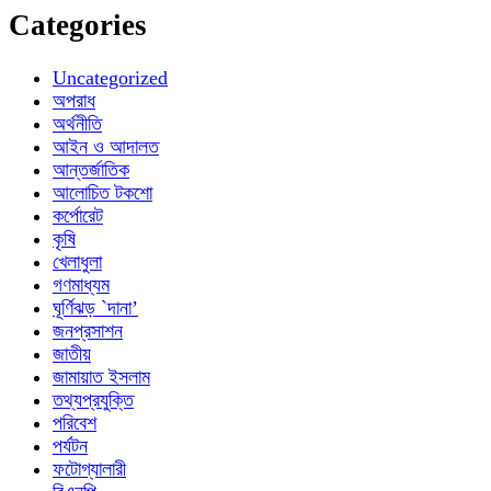
Categories
Uncategorized
অপরাধ
অর্থনীতি
আইন ও আদালত
আন্তর্জাতিক
আলোচিত টকশো
কর্পোরেট
কৃষি
খেলাধুলা
গণমাধ্যম
ঘূর্ণিঝড় `দানা’
জনপ্রসাশন
জাতীয়
জামায়াত ইসলাম
তথ্যপ্রযুক্তি
পরিবেশ
পর্যটন
ফটোগ্যালারী