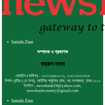
Sample Page
সম্পাদক ও প্রকাশক
খায়রুন নাহার
মোবাইল (অফিস) : ০১৩২২৬৬২০০২, ০১৫১১৯৩০৩১৬
বিশাল সেন্টার (২য় তলা), আউটার সার্কুলার রোড, বড় মগবাজার, ঢাকা-১২১২
ইমেইল : newsbank24@yahoo.com,
newsbankcountry@gmail.com
Sample Page