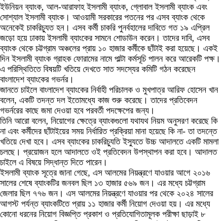
ইউনিয়ন ব্যাংক, আল-আরাফাহ ইসলামী ব্যাংক, গ্লোবাল ইসলামী ব্যাংক এবং
সোশ্যাল ইসলামী ব্যাংক। আওয়ামী সরকারের পতনের পর এসব ব্যাংক থেকে
অনেকেই চাকরিচ্যুত হন। এসব কর্মী চাকরি পুনর্বহালের দাবিতে গত ১৯ এপ্রিল
জড়ো হয়ে ঢাকায় ইসলামী ব্যাংকের সামনে শোডাউন করেন। তাদের দাবি, এসব
ব্যাংক থেকে চট্টগ্রাম অঞ্চলের প্রায় ১০ হাজার কর্মীকে ছাঁটাই করা হয়েছে। একই
দিন ইসলামী ব্যাংক গ্রাহক ফোরামের নামে পাল্টা কর্মসূচি পালন করে আরেকটি পক্ষ।
এ পরিস্থিতিতে বিষয়টি খতিয়ে দেখতে সাত সদস্যের কমিটি গঠন করেছেন
বাংলাদেশ ব্যাংকের গভর্নর।
জানতে চাইলে বাংলাদেশ ব্যাংকের নির্বাহী পরিচালক ও মুখপাত্র আরিফ হোসেন খান
বলেন, একটি তদন্ত দল ইতোমধ্যে কাজ শুরু করেছে। তাদের প্রতিবেদন
গভর্নরের কাছে জমা দেওয়া হবে পরবর্তী পদক্ষেপের জন্য।
তিনি আরো বলেন, নিয়োগের ক্ষেত্রে ব্যাংকগুলো যথাযথ নিয়ম অনুসরণ করেছে কি
না এবং কর্মীদের ছাঁটাইয়ের সময় নির্ধারিত প্রক্রিয়া মানা হয়েছে কি না- তা তদন্তে
খতিয়ে দেখা হবে। এসব ব্যাংকের চাকরিচ্যুতি ইস্যুতে উচ্চ আদালতে একটি মামলা
চলছে। প্রয়োজন হলে আদালতে ওই প্রতিবেদন উপস্থাপন করা হবে। আদালত
চাইলে এ বিষয়ে সিদ্ধান্ত দিতে পারেন।
ইসলামী ব্যাংক সূত্রে জানা গেছে, এস আলমের নিয়ন্ত্রণে যাওয়ার আগে ২০১৬
সালের শেষে ব্যাংকটির জনবল ছিল ১৩ হাজার ৫৬৯ জন। এর মধ্যে চট্টগ্রাম
জেলার ছিল ৭৭৬ জন। এস আলমের নিয়ন্ত্রণে যাওয়ার পর থেকে ২০২৪ সালের
আগস্ট পর্যন্ত ব্যাংকটিতে প্রায় ১১ হাজার কর্মী নিয়োগ দেওয়া হয়। এর মধ্যে
কোনো ধরনের নিয়োগ বিজ্ঞপ্তি প্রকাশ ও প্রতিযোগিতামূলক পরীক্ষা ছাড়াই ৮