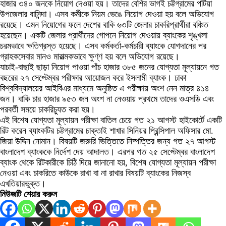
হাজার ৩৪০ জনকে নিয়োগ দেওয়া হয়। তাদের বেশির ভাগই চট্টগ্রামের পটিয়া
উপজেলার বাসিন্দা। এসব কর্মীকে নিয়ম ভেঙে নিয়োগ দেওয়া হয় বলে অভিযোগ
রয়েছে। এমন নিয়োগের ফলে দেশের বাকি ৬৩টি জেলার চাকরিপ্রার্থীরা বঞ্চিত
হয়েছেন। একটি জেলার প্রার্থীদের গোপনে নিয়োগ দেওয়ায় ব্যাংকের শৃঙ্খলা
চরমভাবে ক্ষতিগ্রস্ত হয়েছে। এসব কর্মকর্তা-কর্মচারী ব্যাংকে যোগদানের পর
গ্রাহকসেবার মানও মারাত্মকভাবে ক্ষুণ্ণ হয় বলে অভিযোগ রয়েছে।
যাচাই-বাছাই ছাড়া নিয়োগ পাওয়া পাঁচ হাজার ৩৮৫ জনের যোগ্যতা মূল্যায়নে গত
বছরের ২৭ সেপ্টেম্বর পরীক্ষার আয়োজন করে ইসলামী ব্যাংক। ঢাকা
বিশ্ববিদ্যালয়ের আইবিএর মাধ্যমে অনুষ্ঠিত এ পরীক্ষায় অংশ নেন মাত্র ৪১৪
জন। বাকি চার হাজার ৯৫৩ জন অংশ না নেওয়ায় প্রথমে তাদের ওএসডি এবং
পরবর্তী সময়ে চাকরিচ্যুত করা হয়।
এই বিশেষ যোগ্যতা মূল্যায়ন পরীক্ষা বাতিল চেয়ে গত ২১ আগস্ট হাইকোর্টে একটি
রিট করেন ব্যাংকটির চট্টগ্রামের চাক্তাই শাখার সিনিয়র প্রিন্সিপাল অফিসার মো.
জিয়া উদ্দিন নোমান। বিষয়টি জরুরি ভিত্তিতে নিষ্পত্তির জন্য গত ২৭ আগস্ট
বাংলাদেশ ব্যাংককে নির্দেশ দেয় আদালত। এরপর গত ২৫ সেপ্টেম্বর বাংলাদেশ
ব্যাংক থেকে রিটকারীকে চিঠি দিয়ে জানানো হয়, বিশেষ যোগ্যতা মূল্যায়ন পরীক্ষা
নেওয়া এবং চাকরিতে কাউকে রাখা বা না রাখার বিষয়টি ব্যাংকের নিজস্ব
এখতিয়ারভুক্ত।
নিউজটি শেয়ার করুন