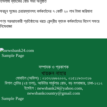
ইসলামী ব্যাংকের বোর্ড সভা অনুষ্ঠিত
ফরচুন সুজের চেয়ারম্যানসহ কর্মকর্তাদের ৭ কোটি ২০ লাখ টাকা জরিমানা
পণ্য সরবরাহকারী প্রতিষ্ঠানের খরচে কেন্দ্রীয় ব্যাংক কর্মকর্তাদের বিদেশ সফরে
নিষেধাজ্ঞা
Sample Page
সম্পাদক ও প্রকাশক
খায়রুন নাহার
মোবাইল (অফিস) : ০১৩২২৬৬২০০২, ০১৫১১৯৩০৩১৬
বিশাল সেন্টার (২য় তলা), আউটার সার্কুলার রোড, বড় মগবাজার, ঢাকা-১২১২
ইমেইল : newsbank24@yahoo.com,
newsbankcountry@gmail.com
Sample Page