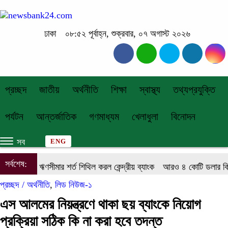
ঢাকা
০৮:৫২ পূর্বাহ্ন, শুক্রবার, ০৭ অগাস্ট ২০২৬
প্রচ্ছদ
জাতীয়
অর্থনীতি
শিক্ষা
স্বাস্থ্য
তথ্যপ্রযুক্তি
পর্যটন
আন্তর্জাতিক
গণমাধ্যম
খেলাধুলা
বিনোদন
সব
ENG
সর্বশেষ:
ক গ্রাহক ঋণসীমার শর্ত শিথিল করল কেন্দ্রীয় ব্যাংক
আরও ৪ কোটি ডলার কিনলো
প্রচ্ছদ /
অর্থনীতি
,
লিড নিউজ-১
এস আলমের নিয়ন্ত্রণে থাকা ছয় ব্যাংকে নিয়োগ
প্রক্রিয়া সঠিক কি না করা হবে তদন্ত