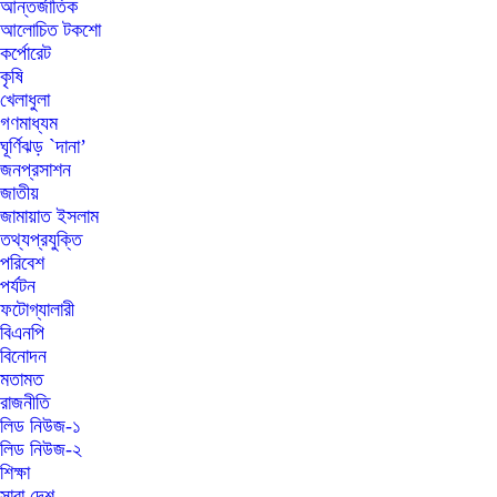
আন্তর্জাতিক
আলোচিত টকশো
কর্পোরেট
কৃষি
খেলাধুলা
গণমাধ্যম
ঘূর্ণিঝড় `দানা’
জনপ্রসাশন
জাতীয়
জামায়াত ইসলাম
তথ্যপ্রযুক্তি
পরিবেশ
পর্যটন
ফটোগ্যালারী
বিএনপি
বিনোদন
মতামত
রাজনীতি
লিড নিউজ-১
লিড নিউজ-২
শিক্ষা
সারা দেশ