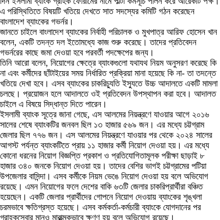
দিন ইসলামী ব্যাংক গ্রাহক ফোরামের নামে পাল্টা কর্মসূচি পালন করে আরেকটি পক্ষ।
এ পরিস্থিতিতে বিষয়টি খতিয়ে দেখতে সাত সদস্যের কমিটি গঠন করেছেন
বাংলাদেশ ব্যাংকের গভর্নর।
জানতে চাইলে বাংলাদেশ ব্যাংকের নির্বাহী পরিচালক ও মুখপাত্র আরিফ হোসেন খান
বলেন, একটি তদন্ত দল ইতোমধ্যে কাজ শুরু করেছে। তাদের প্রতিবেদন
গভর্নরের কাছে জমা দেওয়া হবে পরবর্তী পদক্ষেপের জন্য।
তিনি আরো বলেন, নিয়োগের ক্ষেত্রে ব্যাংকগুলো যথাযথ নিয়ম অনুসরণ করেছে কি
না এবং কর্মীদের ছাঁটাইয়ের সময় নির্ধারিত প্রক্রিয়া মানা হয়েছে কি না- তা তদন্তে
খতিয়ে দেখা হবে। এসব ব্যাংকের চাকরিচ্যুতি ইস্যুতে উচ্চ আদালতে একটি মামলা
চলছে। প্রয়োজন হলে আদালতে ওই প্রতিবেদন উপস্থাপন করা হবে। আদালত
চাইলে এ বিষয়ে সিদ্ধান্ত দিতে পারেন।
ইসলামী ব্যাংক সূত্রে জানা গেছে, এস আলমের নিয়ন্ত্রণে যাওয়ার আগে ২০১৬
সালের শেষে ব্যাংকটির জনবল ছিল ১৩ হাজার ৫৬৯ জন। এর মধ্যে চট্টগ্রাম
জেলার ছিল ৭৭৬ জন। এস আলমের নিয়ন্ত্রণে যাওয়ার পর থেকে ২০২৪ সালের
আগস্ট পর্যন্ত ব্যাংকটিতে প্রায় ১১ হাজার কর্মী নিয়োগ দেওয়া হয়। এর মধ্যে
কোনো ধরনের নিয়োগ বিজ্ঞপ্তি প্রকাশ ও প্রতিযোগিতামূলক পরীক্ষা ছাড়াই ৮
হাজার ৩৪০ জনকে নিয়োগ দেওয়া হয়। তাদের বেশির ভাগই চট্টগ্রামের পটিয়া
উপজেলার বাসিন্দা। এসব কর্মীকে নিয়ম ভেঙে নিয়োগ দেওয়া হয় বলে অভিযোগ
রয়েছে। এমন নিয়োগের ফলে দেশের বাকি ৬৩টি জেলার চাকরিপ্রার্থীরা বঞ্চিত
হয়েছেন। একটি জেলার প্রার্থীদের গোপনে নিয়োগ দেওয়ায় ব্যাংকের শৃঙ্খলা
চরমভাবে ক্ষতিগ্রস্ত হয়েছে। এসব কর্মকর্তা-কর্মচারী ব্যাংকে যোগদানের পর
গ্রাহকসেবার মানও মারাত্মকভাবে ক্ষুণ্ণ হয় বলে অভিযোগ রয়েছে।