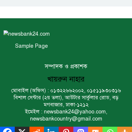
গন্তব্য: প্রধানমন্ত্রীর উপদেষ্টা
বিশ্বের ১০০ প্রভাবশালীর তালিকায়
ব্র্যাকের নির্বাহী পরিচালক আসিফ
সালেহ
Sample Page
একনেকে ৩৬ হাজার ৬৯৫ কোটি
টাকার ৯ প্রকল্প অনুমোদন
সম্পাদক ও প্রকাশক
খায়রুন নাহার
ইসলামী ব্যাংকের বোর্ড সভা অনুষ্ঠিত
মোবাইল (অফিস) : ০১৩২২৬৬২০০২, ০১৫১১৯৩০৩১৬
বিশাল সেন্টার (২য় তলা), আউটার সার্কুলার রোড, বড়
মগবাজার, ঢাকা-১২১২
ফরচুন সুজের চেয়ারম্যানসহ
ইমেইল : newsbank24@yahoo.com,
কর্মকর্তাদের ৭ কোটি ২০ লাখ টাকা
newsbankcountry@gmail.com
জরিমানা
Sample Page