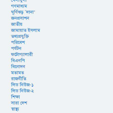
খেলাধুলা
গণমাধ্যম
ঘূর্ণিঝড় `দানা’
জনপ্রসাশন
জাতীয়
জামায়াত ইসলাম
তথ্যপ্রযুক্তি
পরিবেশ
পর্যটন
ফটোগ্যালারী
বিএনপি
বিনোদন
মতামত
রাজনীতি
লিড নিউজ-১
লিড নিউজ-২
শিক্ষা
সারা দেশ
স্বাস্থ্য