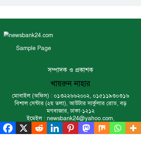
গন্তব্য: প্রধানমন্ত্রীর উপদেষ্টা
বিশ্বের ১০০ প্রভাবশালীর তালিকায়
ব্র্যাকের নির্বাহী পরিচালক আসিফ
সালেহ
Sample Page
একনেকে ৩৬ হাজার ৬৯৫ কোটি
টাকার ৯ প্রকল্প অনুমোদন
সম্পাদক ও প্রকাশক
খায়রুন নাহার
ইসলামী ব্যাংকের বোর্ড সভা অনুষ্ঠিত
মোবাইল (অফিস) : ০১৩২২৬৬২০০২, ০১৫১১৯৩০৩১৬
বিশাল সেন্টার (২য় তলা), আউটার সার্কুলার রোড, বড়
মগবাজার, ঢাকা-১২১২
ফরচুন সুজের চেয়ারম্যানসহ
ইমেইল : newsbank24@yahoo.com,
কর্মকর্তাদের ৭ কোটি ২০ লাখ টাকা
newsbankcountry@gmail.com
জরিমানা
Sample Page