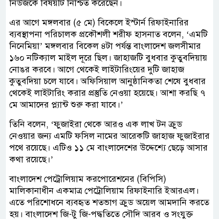
নিউজকে বিষয়টি নিশ্চিত করেছেন।
এর আগে মঙ্গলবার (৫ মে) বিকেলে ইস্টার্ন রিফাইনারির
ব্যবস্থাপনা পরিচালক প্রকৌশলী শরীফ হাসনাত বলেন, ‘এমটি
নিনেমিয়া’ মঙ্গলবার বিকেল ৪টা পর্যন্ত বাংলাদেশ জলসীমার
১৬০ নটিক্যাল মাইল দূরে ছিল। জাহাজটি বুধবার কুতুবদিয়ায়
নোঙর করবে। আগে থেকেই লাইটারিংয়ের দুটি জাহাজ
কুতুবদিয়া চলে যাবে। অফিসিয়াল আনুষ্ঠানিকতা শেষে বুধবার
থেকেই লাইটারিং করার প্রস্তুতি নেওয়া হয়েছে। আশা করছি ৭
মে আমাদের প্ল্যান্ট শুরু করা যাবে।’
তিনি বলেন, ‘ফুজাইরা থেকে আরও এক লাখ টন ক্রুড
নেওয়ার জন্য এমটি ফসিল নামের আরেকটি জাহাজ ফুজাইরার
পথে রয়েছে। এটিও ১১ মে বাংলাদেশের উদ্দেশ্যে ছেড়ে আসার
কথা রয়েছে।’
বাংলাদেশ পেট্রোলিয়াম করপোরেশনের (বিপিসি)
মালিকানাধীন একমাত্র পেট্রোলিয়াম রিফাইনারি ইআরএল।
এতে পরিশোধনে ব্যবহৃত শতভাগ ক্রুড অয়েল আমদানি করতে
হয়। বাংলাদেশ জি-টু জি-পদ্ধতিতে সৌদি আরব ও সংযুক্ত