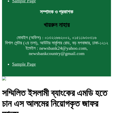
Sample Page
সম্পাদক ও প্রকাশক
খায়রুন নাহার
মোবাইল (অফিস) : ০১৩২২৬৬২০০২, ০১৫১১৯৩০৩১৬
বিশাল সেন্টার (২য় তলা), আউটার সার্কুলার রোড, বড় মগবাজার, ঢাকা-১২১২
ইমেইল : newsbank24@yahoo.com,
newsbankcountry@gmail.com
Sample Page
সম্মিলিত ইসলামী ব্যাংকের এমডি হতে
চান এস আলমের নিয়োগকৃত জাফর