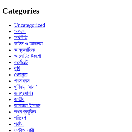
Categories
Uncategorized
অপরাধ
অর্থনীতি
আইন ও আদালত
আন্তর্জাতিক
আলোচিত টকশো
কর্পোরেট
কৃষি
খেলাধুলা
গণমাধ্যম
ঘূর্ণিঝড় `দানা’
জনপ্রসাশন
জাতীয়
জামায়াত ইসলাম
তথ্যপ্রযুক্তি
পরিবেশ
পর্যটন
ফটোগ্যালারী