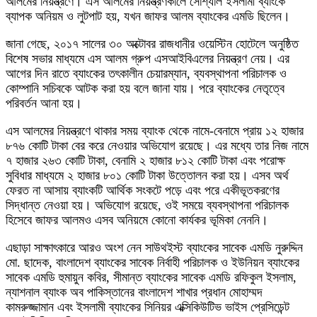
আলমের নিয়ন্ত্রণে। এস আলমের নিয়ন্ত্রণকালে সোশ্যাল ইসলামী ব্যাংকে
ব্যাপক অনিয়ম ও লুটপাট হয়, যখন জাফর আলম ব্যাংকের এমডি ছিলেন।
জানা গেছে, ২০১৭ সালের ৩০ অক্টোবর রাজধানীর ওয়েস্টিন হোটেলে অনুষ্ঠিত
বিশেষ সভার মাধ্যমে এস আলম গ্রুপ এসআইবিএলের নিয়ন্ত্রণ নেয়। এর
আগের দিন রাতে ব্যাংকের তৎকালীন চেয়ারম্যান, ব্যবস্থাপনা পরিচালক ও
কোম্পানি সচিবকে আটক করা হয় বলে জানা যায়। পরে ব্যাংকের নেতৃত্বে
পরিবর্তন আনা হয়।
এস আলমের নিয়ন্ত্রণে থাকার সময় ব্যাংক থেকে নামে-বেনামে প্রায় ১২ হাজার
৮৭৬ কোটি টাকা বের করে নেওয়ার অভিযোগ রয়েছে। এর মধ্যে তার নিজ নামে
৭ হাজার ২৬৩ কোটি টাকা, বেনামি ২ হাজার ৮১২ কোটি টাকা এবং পরোক্ষ
সুবিধার মাধ্যমে ২ হাজার ৮০১ কোটি টাকা উত্তোলন করা হয়। এসব অর্থ
ফেরত না আসায় ব্যাংকটি আর্থিক সংকটে পড়ে এবং পরে একীভূতকরণের
সিদ্ধান্ত নেওয়া হয়। অভিযোগ রয়েছে, ওই সময়ে ব্যবস্থাপনা পরিচালক
হিসেবে জাফর আলমও এসব অনিয়মে কোনো কার্যকর ভূমিকা নেননি।
এছাড়া সাক্ষাৎকারে আরও অংশ নেন সাউথইস্ট ব্যাংকের সাবেক এমডি নুরুদ্দিন
মো. ছাদেক, বাংলাদেশ ব্যাংকের সাবেক নির্বাহী পরিচালক ও ইউনিয়ন ব্যাংকের
সাবেক এমডি হুমায়ুন কবির, সীমান্ত ব্যাংকের সাবেক এমডি রফিকুল ইসলাম,
ন্যাশনাল ব্যাংক অব পাকিস্তানের বাংলাদেশ শাখার প্রধান মোহাম্মদ
কামরুজ্জামান এবং ইসলামী ব্যাংকের সিনিয়র এক্সিকিউটিভ ভাইস প্রেসিডেন্ট