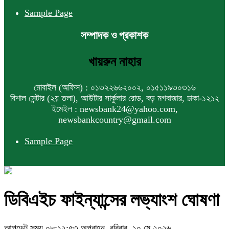
Sample Page
সম্পাদক ও প্রকাশক
খায়রুন নাহার
মোবাইল (অফিস) : ০১৩২২৬৬২০০২, ০১৫১১৯৩০৩১৬
বিশাল সেন্টার (২য় তলা), আউটার সার্কুলার রোড, বড় মগবাজার, ঢাকা-১২১২
ইমেইল : newsbank24@yahoo.com,
newsbankcountry@gmail.com
Sample Page
ডিবিএইচ ফাইন্যান্সের লভ্যাংশ ঘোষণা
আপডেট সময় ০৮:১২:৫৩ অপরাহ্ন, রবিবার, ১০ মে ২০২৬