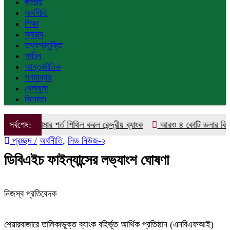
জাতীয়
অর্থনীতি
শিক্ষা
স্বাস্থ্য
তথ্যপ্রযুক্তি
পর্যটন
আন্তর্জাতিক
গণমাধ্যম
খেলাধুলা
বিনোদন
হক ঋণসীমার শর্ত শিথিল করল কেন্দ্রীয় ব্যাংক
সর্বশেষ:
আরও ৪ কোটি ডলার কিনলো বা
প্রচ্ছদ /
অর্থনীতি
,
লিড নিউজ-২
ডিবিএইচ ফাইন্যান্সের লভ্যাংশ ঘোষণা
নিজস্ব প্রতিবেদক
শেয়ারবাজারে তালিকাভুক্ত ব্যাংক বহির্ভূত আর্থিক প্রতিষ্ঠান (এনবিএফআই)