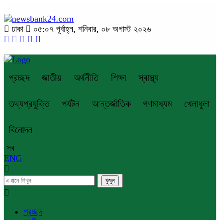
ঢাকা
০৫:০৭ পূর্বাহ্ন, শনিবার, ০৮ অগাস্ট ২০২৬
প্রচ্ছদ
জাতীয়
অর্থনীতি
শিক্ষা
স্বাস্থ্য
তথ্যপ্রযুক্তি
পর্যটন
আন্তর্জাতিক
গণমাধ্যম
খেলাধুলা
বিনোদন
সব
ENG
প্রচ্ছদ