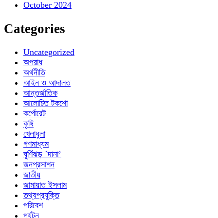
October 2024
Categories
Uncategorized
অপরাধ
অর্থনীতি
আইন ও আদালত
আন্তর্জাতিক
আলোচিত টকশো
কর্পোরেট
কৃষি
খেলাধুলা
গণমাধ্যম
ঘূর্ণিঝড় `দানা’
জনপ্রসাশন
জাতীয়
জামায়াত ইসলাম
তথ্যপ্রযুক্তি
পরিবেশ
পর্যটন