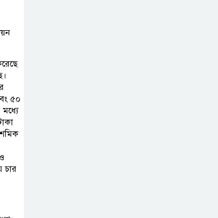
বাংলাদেশ হবে
বিনিয়োগের অন্যতম
য়ন
গন্তব্য: প্রধানমন্ত্রীর
উপদেষ্টা
করেছে
ে।
বিশ্বের ১০০
ার
প্রভাবশালীর
এবং ৫০
তালিকায় ব্র্যাকের
 মধ্যে
টাকা
নির্বাহী পরিচালক আসিফ সালেহ
 দশমিক
একনেকে ৩৬
রও
হাজার ৬৯৫ কোটি
় চার
টাকার ৯ প্রকল্প
অনুমোদন
ইসলামী ব্যাংকের