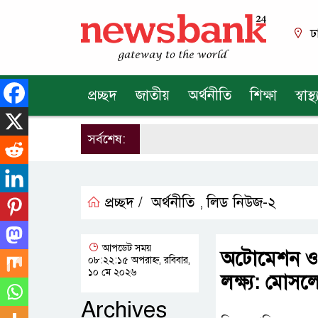
ঢ
প্রচ্ছদ
জাতীয়
অর্থনীতি
শিক্ষা
স্বাস্থ্
সর্বশেষ:
প্রচ্ছদ /
অর্থনীতি
লিড নিউজ-২
,
আপডেট সময়
অটোমেশন ও ড
০৮:২২:১৫ অপরাহ্ন, রবিবার,
১০ মে ২০২৬
লক্ষ্য: মোসল
Archives