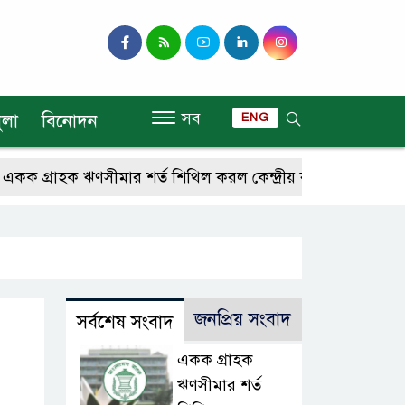
সব
ুলা
বিনোদন
ENG
রাহক ঋণসীমার শর্ত শিথিল করল কেন্দ্রীয় ব্যাংক
আরও ৪ কোটি
জনপ্রিয় সংবাদ
সর্বশেষ সংবাদ
একক গ্রাহক
ঋণসীমার শর্ত