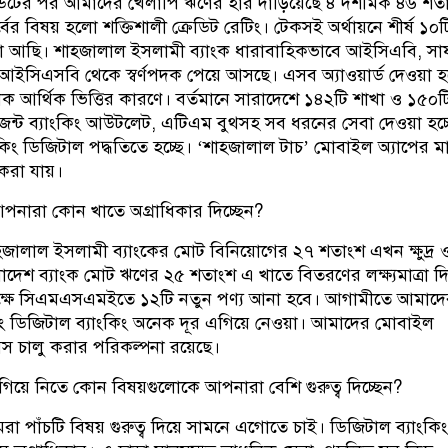
ডিটের পর আমাদের খেলাপি ঋণের হার দাঁড়িয়েছে ৪ দশমিক ৪৬ শত
র বিষয় হলো শক্তিশালী ক্রেডিট রেটিং। টেকসই অর্থায়নে শীর্ষ ১০ট
রা আছি। শাহ্জালাল ইসলামী ব্যাংক ধারাবাহিকভাবে আইসিএবি, সা
িএসবি থেকে স্বর্ণপদক পেয়ে আসছে। এসব অ্যাওয়ার্ড দেওয়া হয
ূলক আর্থিক ভিত্তির কারণে। বর্তমানে সারাদেশে ১৪২টি শাখা ও ১৫০ট
েন্ট ব্যাংকিং আউটলেট, এটিএম বুথসহ সব ধরনের সেবা দেওয়া হচ্
িং ডিজিটাল পদ্ধতিতে হচ্ছে। ‘শাহ্জালাল টাচ’ মোবাইল অ্যাপের মা
করা যায়।
ে আপনারা কোন খাতে অগ্রাধিকার দিচ্ছেন?
হ্জালাল ইসলামী ব্যাংকের মোট বিনিয়োগের ২৭ শতাংশ এখন ক্ষুদ্র 
লাদেশ ব্যাংক মোট ঋণের ২৫ শতাংশ এ খাতে বিতরণের লক্ষ্যমাত্রা দি
লক্ষে সিএমএসএমইতে ১২টি নতুন পণ্য আনা হবে। আগামীতে আমাদে
ং ডিজিটাল ব্যাংকিং অনেক দূর এগিয়ে নেওয়া। আমাদের মোবাইল
ভিসেস চালু করার পরিকল্পনা রয়েছে।
য়ে নিতে কোন বিষয়গুলোকে আপনারা বেশি গুরুত্ব দিচ্ছেন?
রা পাঁচটি বিষয় গুরুত্ব দিয়ে সামনে এগোতে চাই। ডিজিটাল ব্যাংকি