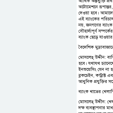
আর্থিক অন্তর্ভুক্তি
অটোমেশনে রূপান্তর
দেওয়া হবে। আমাদের প
এই ব্যাংকের পরিচালন
নয়, জনগণের ব্যাংক।
সৌহার্দ্যপূর্ণ সম্পর
ব্যাংক ছেড়ে যাওয়
বৈদেশিক মুদ্রাবাজ
মোসলেহ্ উদ্দীন: বা
হবে। যথাযথ চ্যানেল
ইনভয়েসিং যেন না হ
ব্লকচেইন, কন্ট্রাক্ট
আধুনিক প্রযুক্তির স
ব্যাংক খাতের খেলা
মোসলেহ্ উদ্দীন: খে
দক্ষ ব্যবস্থাপনার 