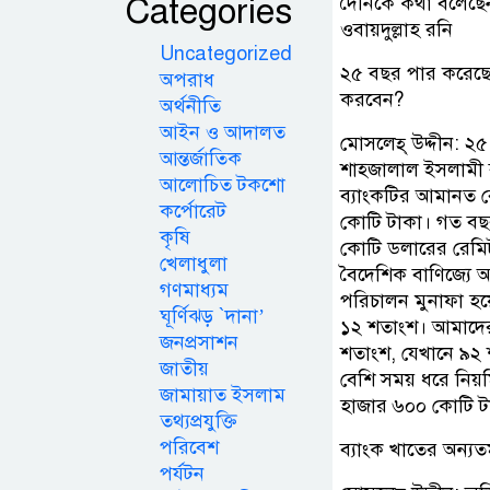
Categories
দৈনিকে কথা বলেছেন
ওবায়দুল্লাহ রনি
Uncategorized
২৫ বছর পার করেছে শ
অপরাধ
করবেন?
অর্থনীতি
আইন ও আদালত
মোসলেহ্ উদ্দীন: ২৫
আন্তর্জাতিক
শাহ্জালাল ইসলামী ব
আলোচিত টকশো
ব্যাংকটির আমানত বে
কর্পোরেট
কোটি টাকা। গত বছর
কৃষি
কোটি ডলারের রেমিট্
খেলাধুলা
বৈদেশিক বাণিজ্যে 
গণমাধ্যম
পরিচালন মুনাফা হয়
ঘূর্ণিঝড় `দানা’
১২ শতাংশ। আমাদে
জনপ্রসাশন
শতাংশ, যেখানে ৯২ 
জাতীয়
বেশি সময় ধরে নিয়
জামায়াত ইসলাম
হাজার ৬০০ কোটি ট
তথ্যপ্রযুক্তি
পরিবেশ
ব্যাংক খাতের অন্যত
পর্যটন