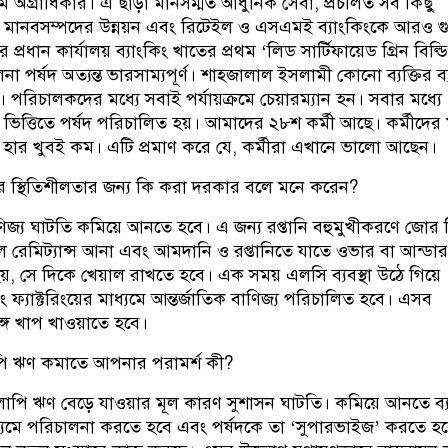
 প্রথম অগ্রাধিকার। এ ছাড়া মানসম্মত আধুনিক সেবা, প্রচলিত সব কিছু
, মানবসম্পদের উন্নয়ন এবং রিটেইল ও এসএমই ব্যাংকিংকে আরও গুর
্রধান কার্যালয় ব্যাংকিং খাতের প্রথম ‘লিড সার্টিফায়েড গ্রিন বিল্ডি
া পর্ষদ অত্যন্ত ভারসাম্যপূর্ণ। শাহ্জালাল ইসলামী কোনো ব্যক্তির ব
 পরিচালকদের মধ্যে সবাই পর্যায়ক্রমে চেয়ারম্যান হন। সবার মধ্যে
্কের ভিত্তিতে পর্ষদ পরিচালিত হয়। আমাদের ২৮শ কর্মী আছে। কর্মীদের 
ার হার খুবই কম। এটি প্রমাণ করে যে, কর্মীরা এখানে ভালো আছেন।
ারে স্থিতিশীলতার জন্য কি করা দরকার বলে মনে করেন?
ণিজ্য ঘাটতি কমিয়ে আনতে হবে। এ জন্য রপ্তানি বহুমুখীকরণে জোর 
ে রেমিট্যান্স আনা এবং আমদানি ও রপ্তানিতে যাতে ওভার বা আন্ডার
য়, সে দিকে খেয়াল রাখতে হবে। এক সময় এলসি ব্যবস্থা উঠে গিয়ে
 এবং ফ্যাক্টরিংয়ের মাধ্যমে আন্তর্জাতিক বাণিজ্য পরিচালিত হবে। এসব
ঙ্গে খাপ খাওয়াতে হবে।
পি ঋণ কমাতে আপনার পরামর্শ কী?
লাপি ঋণ বেড়ে যাওয়ার মূল কারণ সুশাসন ঘাটতি। কমিয়ে আনতে ব্
মাধ্যমে পরিচালনা করতে হবে এবং পর্ষদকে তা ‘সুপারভাইজ’ করতে হ