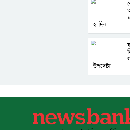
ক
আ
দ
২ দিন
ব
ব
গ
উপদেষ্টা