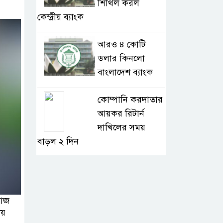
শিথিল করল
কেন্দ্রীয় ব্যাংক
আরও ৪ কোটি
ডলার কিনলো
বাংলাদেশ ব্যাংক
কোম্পানি করদাতার
আয়কর রিটার্ন
দাখিলের সময়
বাড়ল ২ দিন
শ্রমিক কল্যাণ
তহবিলে ৩ কোটি
৭০ লাখ টাকা দিলো
 আজ
পদ্মা অয়েল
য়