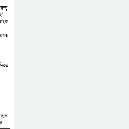
ুত্ব
ং’।
্যাংক
মধ্যে
দিতে
যাংক
বে।