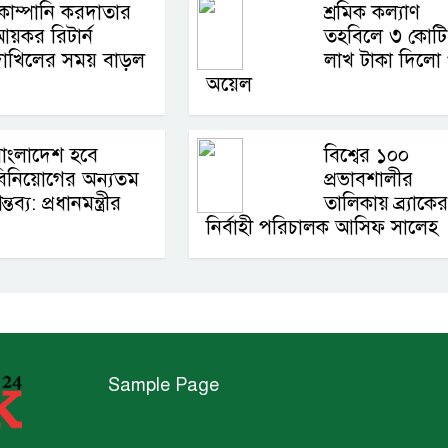
োম্পানি করদাতার
শ্রমিক কল্যাণ
য়কর রিটার্ন
তহবিলে ৩ কোটি
াখিলের সময় বাড়ল
লাখ টাকা দিলো প
অয়েল
াংলাদেশ হবে
বিশ্বের ১০০
িনিয়োগের অন্যতম
প্রভাবশালীর
ন্তব্য: প্রধানমন্ত্রীর
তালিকায় ব্র্যাকের
নির্বাহী পরিচালক আসিফ সালেহ
Sample Page