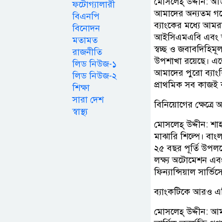
মোসলেহ্ উদ্দীন: অ
ফটোগ্যালারী
আমাদের অন্যতম গর্বে
বিএনপি
ব্যাংকের মধ্যে আম
বিনোদন
আইসিএমএবি এবং আইস
মতামত
স্বচ্ছ ও জবাবদিহিম
রাজনীতি
উপশাখা রয়েছে। এজ
লিড নিউজ-১
আমাদের পুরো ব্যাংক
লিড নিউজ-২
প্রাথমিক সব কাজই 
শিক্ষা
সারা দেশ
বিনিয়োগের ক্ষেত্র
স্বাস্থ্য
মোসলেহ্ উদ্দীন: শা
মাঝারি শিল্পে। বাং
২৫ বছর পূর্তি উপ
লক্ষ্য অটোমেশন এব
ফিন্যান্সিয়াল সার্
ব্যাংকটিকে আরও এগি
মোসলেহ্ উদ্দীন: আম