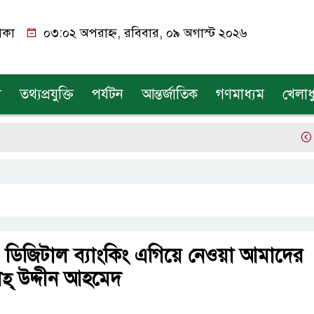
াকা
০৩:০২ অপরাহ্ন, রবিবার, ০৯ অগাস্ট ২০২৬
য
তথ্যপ্রযুক্তি
পর্যটন
আন্তর্জাতিক
গণমাধ্যম
খেলাধ
একক গ্
িজিটাল ব্যাংকিং এগিয়ে নেওয়া আমাদের
েহ্‌ উদ্দীন আহমেদ