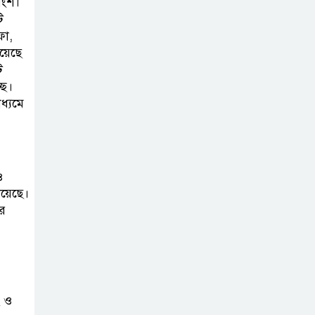
াংশ।
ি
বোর্ড সভা অনুষ্ঠিত
ফা,
়েছে
ফরচুন সুজের
ি
ছে।
চেয়ারম্যানসহ
ধ্যমে
কর্মকর্তাদের ৭
কোটি ২০ লাখ টাকা জরিমানা
পণ্য সরবরাহকারী
ও
প্রতিষ্ঠানের খরচে
য়েছে।
কেন্দ্রীয় ব্যাংক
র
কর্মকর্তাদের বিদেশ সফরে নিষেধাজ্ঞা
ং ও