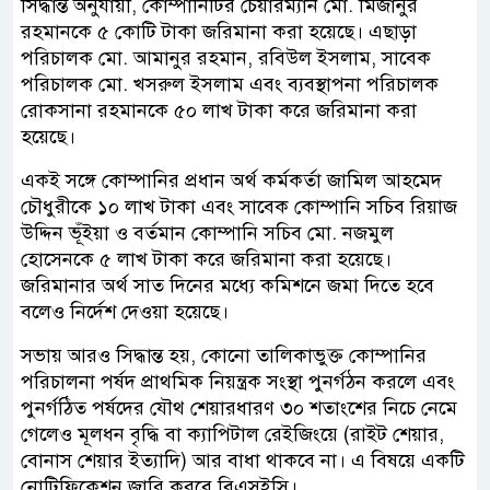
সিদ্ধান্ত অনুযায়ী, কোম্পানিটির চেয়ারম্যান মো. মিজানুর
রহমানকে ৫ কোটি টাকা জরিমানা করা হয়েছে। এছাড়া
পরিচালক মো. আমানুর রহমান, রবিউল ইসলাম, সাবেক
পরিচালক মো. খসরুল ইসলাম এবং ব্যবস্থাপনা পরিচালক
রোকসানা রহমানকে ৫০ লাখ টাকা করে জরিমানা করা
হয়েছে।
একই সঙ্গে কোম্পানির প্রধান অর্থ কর্মকর্তা জামিল আহমেদ
চৌধুরীকে ১০ লাখ টাকা এবং সাবেক কোম্পানি সচিব রিয়াজ
উদ্দিন ভূঁইয়া ও বর্তমান কোম্পানি সচিব মো. নজমুল
হোসেনকে ৫ লাখ টাকা করে জরিমানা করা হয়েছে।
জরিমানার অর্থ সাত দিনের মধ্যে কমিশনে জমা দিতে হবে
বলেও নির্দেশ দেওয়া হয়েছে।
সভায় আরও সিদ্ধান্ত হয়, কোনো তালিকাভুক্ত কোম্পানির
পরিচালনা পর্ষদ প্রাথমিক নিয়ন্ত্রক সংস্থা পুনর্গঠন করলে এবং
পুনর্গঠিত পর্ষদের যৌথ শেয়ারধারণ ৩০ শতাংশের নিচে নেমে
গেলেও মূলধন বৃদ্ধি বা ক্যাপিটাল রেইজিংয়ে (রাইট শেয়ার,
বোনাস শেয়ার ইত্যাদি) আর বাধা থাকবে না। এ বিষয়ে একটি
নোটিফিকেশন জারি করবে বিএসইসি।