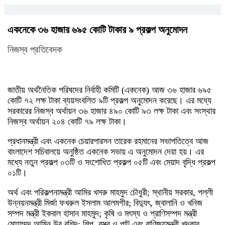
একনেকে ৩৬ হাজার ৬৯৫ কোটি টাকার ৯ প্রকল্প অনুমোদন
নিজস্ব প্রতিবেদক
জাতীয় অর্থনৈতিক পরিষদের নির্বাহী কমিটি (একনেক) আজ ৩৬ হাজার ৬৯৫
কোটি ৭২ লক্ষ টাকা ব্যয়সংবলিত ৯টি প্রকল্প অনুমোদন করেছে। এর মধ্যে
সরকারের নিজস্ব অর্থায়ন ৩৬ হাজার ৪৯০ কোটি ৯৩ লক্ষ টাকা এবং সংস্থার
নিজস্ব অর্থায়ন ২০৪ কোটি ৭৯ লক্ষ টাকা।
প্রধানমন্ত্রী এবং একনেক চেয়ারপারসন তারেক রহমানের সভাপতিত্বে আজ
বাংলাদেশ সচিবালয়ে অনুষ্ঠিত একনেক সভায় এ অনুমোদন দেয়া হয়। এর
মধ্যে নতুন প্রকল্প ০৩টি ও সংশোধিত প্রকল্প ০৫টি এবং মেয়াদ বৃদ্ধি প্রকল্প
০১টি।
অর্থ এবং পরিকল্পনামন্ত্রী আমির খসরু মাহমুদ চৌধুরী; স্থানীয় সরকার, পল্লী
উন্নয়নমন্ত্রী মির্জা ফখরুল ইসলাম আলমগীর; বিদ্যুৎ, জ্বালানি ও খনিজ
সম্পদ মন্ত্রী ইকবাল হাসান মাহমুদ; কৃষি ও মৎস্য ও প্রাণিসম্পদ মন্ত্রী
মোহাম্মদ আমিন উর রশিদ; শিল্প, বস্ত্র ও পাট এবং বাণিজ্যমন্ত্রী খন্দকার