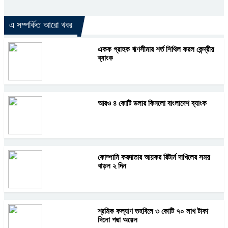
এ সম্পর্কিত আরো খবর
একক গ্রাহক ঋণসীমার শর্ত শিথিল করল কেন্দ্রীয়
ব্যাংক
আরও ৪ কোটি ডলার কিনলো বাংলাদেশ ব্যাংক
কোম্পানি করদাতার আয়কর রিটার্ন দাখিলের সময়
বাড়ল ২ দিন
শ্রমিক কল্যাণ তহবিলে ৩ কোটি ৭০ লাখ টাকা
দিলো পদ্মা অয়েল