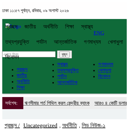
ঢাকা
১১:৫৭ পূর্বাহ্ন, রবিবার, ০৯ অগাস্ট ২০২৬
প্রচ্ছদ
জাতীয়
অর্থনীতি
শিক্ষা
স্বাস্থ্য
ENG
তথ্যপ্রযুক্তি
পর্যটন
আন্তর্জাতিক
গণমাধ্যম
খেলাধুলা
বিনোদন
স্বাস্থ্য
গণমাধ্যম
প্রচ্ছদ
তথ্যপ্রযুক্তি
খেলাধুলা
জাতীয়
পর্যটন
বিনোদন
অর্থনীতি
আন্তর্জাতিক
শিক্ষা
কক গ্রাহক ঋণসীমার শর্ত শিথিল করল কেন্দ্রীয় ব্যাংক
সর্বশেষ:
আরও ৪ কোটি ডলার কিনল
প্রচ্ছদ /
Uncategorized
অর্থনীতি
লিড নিউজ-১
,
,