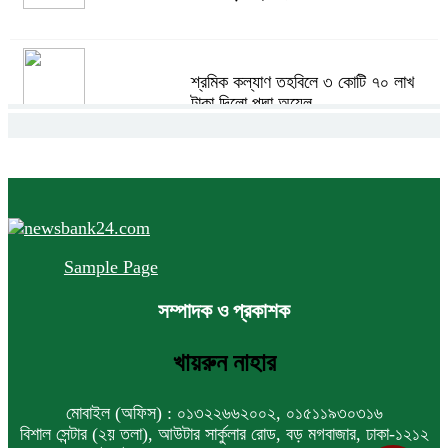
শ্রমিক কল্যাণ তহবিলে ৩ কোটি ৭০ লাখ
টাকা দিলো পদ্মা অয়েল
বাংলাদেশ হবে বিনিয়োগের অন্যতম গন্তব্য:
প্রধানমন্ত্রীর উপদেষ্টা
Sample Page
বিশ্বের ১০০ প্রভাবশালীর তালিকায় ব্র্যাকের
সম্পাদক ও প্রকাশক
নির্বাহী পরিচালক আসিফ সালেহ
খায়রুন নাহার
একনেকে ৩৬ হাজার ৬৯৫ কোটি টাকার ৯
মোবাইল (অফিস) : ০১৩২২৬৬২০০২, ০১৫১১৯৩০৩১৬
প্রকল্প অনুমোদন
বিশাল সেন্টার (২য় তলা), আউটার সার্কুলার রোড, বড় মগবাজার, ঢাকা-১২১২