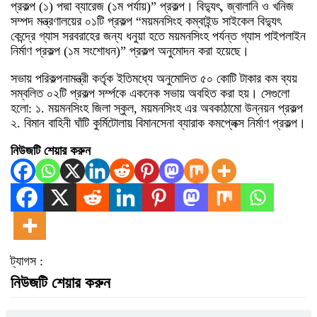
প্রকল্প (১) পদ্মা ব্যারেজ (১ম পর্যায়)” প্রকল্প। বিদ্যুৎ, জ্বালানি ও খনিজ
সম্পদ মন্ত্রণালয়ের ০১টি প্রকল্প “ময়মনসিংহ কম্বাইন্ড সাইকেল বিদ্যুৎ
কেন্দ্রে গ্যাস সরবরাহের জন্য ধনুয়া হতে ময়মনসিংহ পর্যন্ত গ্যাস পাইপলাইন
নির্মাণ প্রকল্প (১ম সংশোধন)” প্রকল্প অনুমোদন করা হয়েছে।
সভায় পরিকল্পনামন্ত্রী কর্তৃক ইতিমধ্যে অনুমোদিত ৫০ কোটি টাকার কম ব্যয়
সম্বলিত ০২টি প্রকল্প সর্ম্পকে একনেক সভায় অবহিত করা হয়। সেগুলো
হলো: ১. ময়মনসিংহ জিলা স্কুল, ময়মনসিংহ এর অবকাঠামো উন্নয়ন প্রকল্প
২. বিমান বাহিনী ঘাঁটি কুর্মিটোলায় বিমানসেনা ব্যারাক কমপ্লেক্স নির্মাণ প্রকল্প।
নিউজটি শেয়ার করুন
ট্যাগস :
নিউজটি শেয়ার করুন