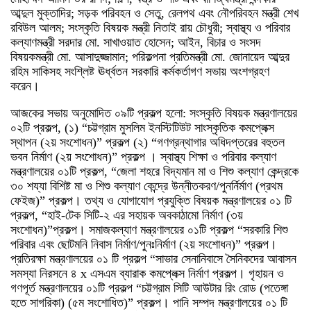
আব্দুল মুক্তাদির; সড়ক পরিবহন ও সেতু, রেলপথ এবং নৌপরিবহন মন্ত্রী শেখ
রবিউল আলম; সংস্কৃতি বিষয়ক মন্ত্রী নিতাই রায় চৌধুরী; স্বাস্থ্য ও পরিবার
কল্যাণমন্ত্রী সরদার মো. সাখাওয়াত হোসেন; আইন, বিচার ও সংসদ
বিষয়কমন্ত্রী মো. আসাদুজ্জামান; পরিকল্পনা প্রতিমন্ত্রী মো. জোনায়েদ আব্দুর
রহিম সাকিসহ সংশ্লিষ্ট ঊর্ধ্বতন সরকারি কর্মকর্তাগণ সভায় অংশগ্রহণ
করেন।
আজকের সভায় অনুমোদিত ০৯টি প্রকল্প হলো: সংস্কৃতি বিষয়ক মন্ত্রণালয়ের
০২টি প্রকল্প, (১) “চট্টগ্রাম মুসলিম ইনস্টিটিউট সাংস্কৃতিক কমপ্লেক্স
স্থাপন (২য় সংশোধন)” প্রকল্প (২) “গণগ্রন্থাগার অধিদপ্তরের বহুতল
ভবন নির্মাণ (২য় সংশোধন)” প্রকল্প । স্বাস্থ্য শিক্ষা ও পরিবার কল্যাণ
মন্ত্রণালয়ের ০১টি প্রকল্প, “জেলা শহরে বিদ্যমান মা ও শিশু কল্যাণ কেন্দ্রকে
৩০ শয্যা বিশিষ্ট মা ও শিশু কল্যাণ কেন্দ্রে উন্নীতকরণ/পুনর্নির্মাণ (প্রথম
ফেইজ)” প্রকল্প। তথ্য ও যোগাযোগ প্রযুক্তি বিষয়ক মন্ত্রণালয়ের ০১ টি
প্রকল্প, “হাই-টেক সিটি-২ এর সহায়ক অবকাঠামো নির্মাণ (৩য়
সংশোধন)”প্রকল্প। সমাজকল্যাণ মন্ত্রণালয়ের ০১টি প্রকল্প “সরকারি শিশু
পরিবার এবং ছোটমনি নিবাস নির্মাণ/পুনঃনির্মাণ (২য় সংশোধন)” প্রকল্প।
প্রতিরক্ষা মন্ত্রণালয়ের ০১ টি প্রকল্প “সাভার সেনানিবাসে সৈনিকদের আবাসন
সমস্যা নিরসনে ৪ x এসএম ব্যারাক কমপ্লেক্স নির্মাণ প্রকল্প। গৃহায়ন ও
গণপূর্ত মন্ত্রণালয়ের ০১টি প্রকল্প “চট্টগ্রাম সিটি আউটার রিং রোড (পতেঙ্গা
হতে সাগরিকা) (৫ম সংশোধিত)” প্রকল্প। পানি সম্পদ মন্ত্রণালয়ের ০১ টি