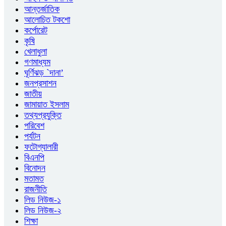
আন্তর্জাতিক
আলোচিত টকশো
কর্পোরেট
কৃষি
খেলাধুলা
গণমাধ্যম
ঘূর্ণিঝড় `দানা’
জনপ্রসাশন
জাতীয়
জামায়াত ইসলাম
তথ্যপ্রযুক্তি
পরিবেশ
পর্যটন
ফটোগ্যালারী
বিএনপি
বিনোদন
মতামত
রাজনীতি
লিড নিউজ-১
লিড নিউজ-২
শিক্ষা