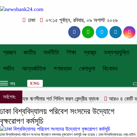
ঢাকা
০৭:১৫ পূর্বাহ্ন, রবিবার, ০৯ অগাস্ট ২০২৬
প্রচ্ছদ
জাতীয়
অর্থনীতি
শিক্ষা
স্বাস্থ্য
তথ্যপ্রযুক্তি
পর্যটন
আন্তর্জাতিক
গণমাধ্যম
খেলাধুলা
বিনোদন
সব
ENG
সর্বশেষ:
একক গ্রাহক ঋণসীমার শর্ত শিথিল করল কেন্দ্রীয় ব্যাংক
আরও ৪ কোটি ডলা
ঢাকা বিশ্ববিদ্যালয় পরিবেশ সংসদের উদ্যোগে
বৃক্ষরোপণ কর্মসূচি
ঢাকা বিশ্ববিদ্যালয় পরিবেশ সংসদের উদ্যোগে মঙ্গলবার বৃক্ষরোপণ কর্মসূচি শুরু হয়েছে। ঢাকা বিশ্ববিদ্যালয়ের প্রো-ভাইস