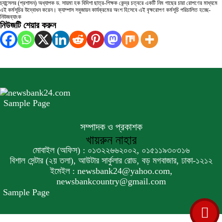
চ্যান্সেলর (প্রশাসন) অধ্যাপক ড. সায়মা হক বিদিশা ছাত্র-শিক্ষক কেন্দ্র চত্বরে একটি নিম গাছের চারা রোপণের মাধ্যমে
এই কর্মসূচির উদ্বোধন করেন। ক্যাম্পাস সবুজায়ন কার্যক্রমের অংশ হিসেবে এই বৃক্ষরোপণ কর্মসূচি পরিচালিত হচ্ছে-
নিউজব্যাংক
নিউজটি শেয়ার করুন
Sample Page
সম্পাদক ও প্রকাশক
খায়রুন নাহার
মোবাইল (অফিস) : ০১৩২২৬৬২০০২, ০১৫১১৯৩০৩১৬
বিশাল সেন্টার (২য় তলা), আউটার সার্কুলার রোড, বড় মগবাজার, ঢাকা-১২১২
ইমেইল : newsbank24@yahoo.com,
newsbankcountry@gmail.com
Sample Page