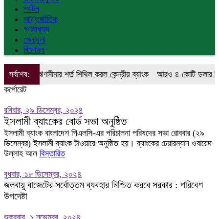
পর্যটন
আন্তর্জাতিক
গণমাধ্যম
খেলাধুলা
বিনোদন
হক ঋণসীমার শর্ত শিথিল করল কেন্দ্রীয় ব্যাংক
সর্বশেষ:
আরও ৪ কোটি ডলার কিনলো বাংল
কর্পোরেট
রবিবার, ২৯ ডিসেম্বর, ২০২৪
ইসলামী ব্যাংকের বোর্ড সভা অনুষ্ঠিত
ইসলামী ব্যাংক বাংলাদেশ পিএলসি-এর পরিচালনা পরিষদের সভা রোববার (২৯
ডিসেম্বর) ইসলামী ব্যাংক টাওয়ারে অনুষ্ঠিত হয়। ব্যাংকের চেয়ারম্যান ওবায়েদ
উল্লাহ আল
বিস্তারিত
বুধবার, ১৮ ডিসেম্বর, ২০২৪
জলবায়ু বাজেটের সর্বোত্তম ব্যবহার নিশ্চিত করবে সরকার : পরিবেশ
উপদেষ্টা
শুক্রবার, ১ নভেম্বর, ২০২৪