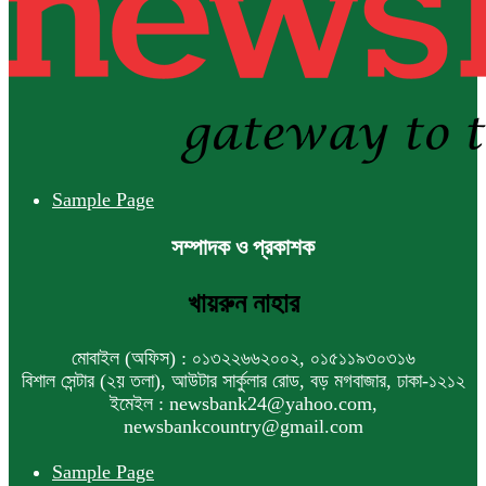
Sample Page
সম্পাদক ও প্রকাশক
খায়রুন নাহার
মোবাইল (অফিস) : ০১৩২২৬৬২০০২, ০১৫১১৯৩০৩১৬
বিশাল সেন্টার (২য় তলা), আউটার সার্কুলার রোড, বড় মগবাজার, ঢাকা-১২১২
ইমেইল : newsbank24@yahoo.com,
newsbankcountry@gmail.com
Sample Page