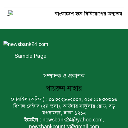
বাংলাদেশ হবে বিনিয়োগের অন্যতম
৫
গন্তব্য: প্রধানমন্ত্রীর উপদেষ্টা
বিশ্বের ১০০ প্রভাবশালীর তালিকায়
৬
ব্র্যাকের নির্বাহী পরিচালক আসিফ
সালেহ
Sample Page
একনেকে ৩৬ হাজার ৬৯৫ কোটি
৭
টাকার ৯ প্রকল্প অনুমোদন
সম্পাদক ও প্রকাশক
খায়রুন নাহার
ইসলামী ব্যাংকের বোর্ড সভা
৮
মোবাইল (অফিস) : ০১৩২২৬৬২০০২, ০১৫১১৯৩০৩১৬
অনুষ্ঠিত
বিশাল সেন্টার (২য় তলা), আউটার সার্কুলার রোড, বড়
মগবাজার, ঢাকা-১২১২
ফরচুন সুজের চেয়ারম্যানসহ
ইমেইল : newsbank24@yahoo.com,
৯
কর্মকর্তাদের ৭ কোটি ২০ লাখ টাকা
newsbankcountry@gmail.com