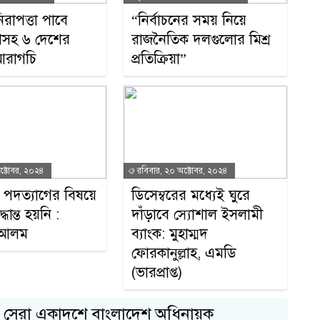
িরাপত্তা পাবে
“নির্বাচনের সময় নিয়ে
শসহ ৬ দেশের
রাজনৈতিক দলগুলোর মিশ্র
আরাগচি
প্রতিক্রিয়া”
ক্টোবর, ২০২৪
রবিবার, ২০ অক্টোবর, ২০২৪
ির পদত্যাগের বিষয়ে
ডিসেম্বরের মধ্যেই ঘুরে
ান্ত হয়নি :
দাঁড়াবে স্যোশাল ইসলামী
 আলম
ব্যাংক: মুহাম্মদ
ফোরকানুল্লাহ, এমডি
(ভারপ্রাপ্ত)
১
র সেরা একাদশে বাংলাদেশ অধিনায়ক
স