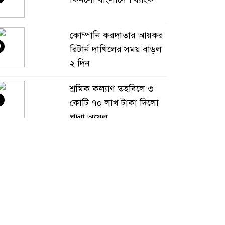
কোম্পানি করদাতার আয়কর
৩
রিটার্ন দাখিলের সময় বাড়ল
২ দিন
শ্রমিক কল্যাণ তহবিলে ৩
৪
কোটি ৭০ লাখ টাকা দিলো
পদ্মা অয়েল
বাংলাদেশ হবে বিনিয়োগের
৫
অন্যতম গন্তব্য: প্রধানমন্ত্রীর
উপদেষ্টা
বিশ্বের ১০০ প্রভাবশালীর
৬
তালিকায় ব্র্যাকের নির্বাহী
পরিচালক আসিফ সালেহ