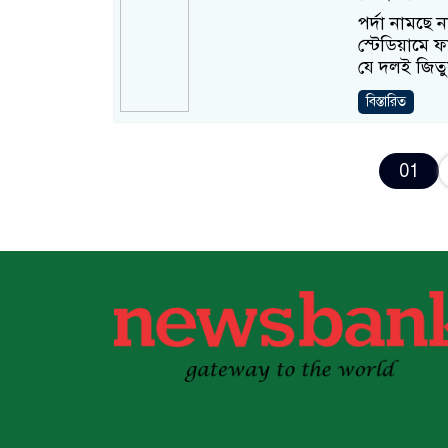
পর্দা নামছে 
স্টেডিয়ামে ফ
যে দলই জিতু
বিস্তারিত
01