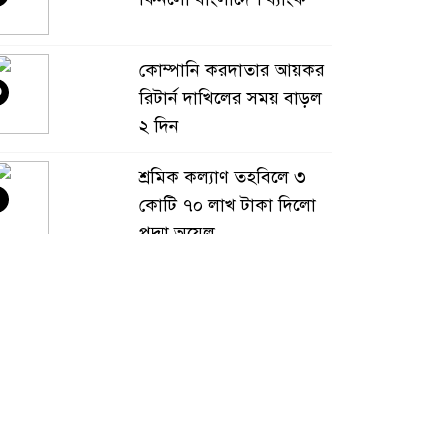
কোম্পানি করদাতার আয়কর
৩
রিটার্ন দাখিলের সময় বাড়ল
২ দিন
শ্রমিক কল্যাণ তহবিলে ৩
৪
কোটি ৭০ লাখ টাকা দিলো
পদ্মা অয়েল
বাংলাদেশ হবে বিনিয়োগের
৫
অন্যতম গন্তব্য: প্রধানমন্ত্রীর
উপদেষ্টা
বিশ্বের ১০০ প্রভাবশালীর
৬
তালিকায় ব্র্যাকের নির্বাহী
পরিচালক আসিফ সালেহ