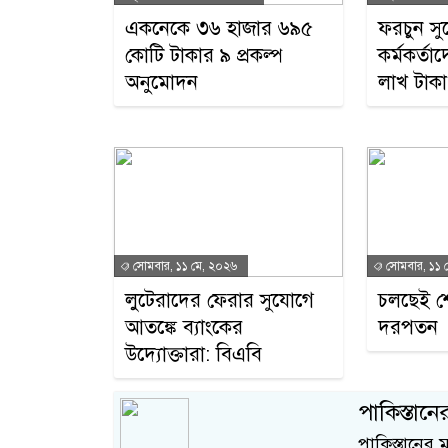
একনেকে ৩৬ হাজার ৬৯৫
ফরচুন সু
কোটি টাকার ৯ প্রকল্প
কর্মকর্ত
অনুমোদন
লাখ টাকা
সোমবার, ১১ মে, ২০২৬
সোমবার, ১১ 
লুটেরাদের ফেরার সুযোগে
চলছেই শ
আতঙ্কে ব্যাংকের
দরপতন
উদ্যোক্তারা: বিএবি
পাকিস্তানে
পাকিস্তানের মা