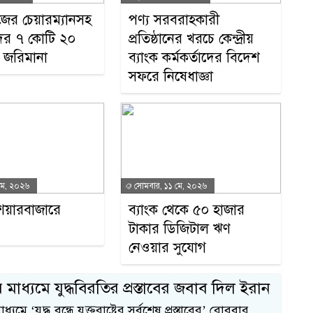
জের চেয়ারম্যানসহ
পণ্য সরবরাহকারী
াদের ৭ কোটি ২০
প্রতিষ্ঠানের খরচে কেন্দ্রীয়
 জরিমানা
ব্যাংক কর্মকর্তাদের বিদেশ
সফরে নিষেধাজ্ঞা
মে, ২০২৬
সোমবার, ১১ মে, ২০২৬
েয়ারবাজারে
ব্যাংক থেকে ৫০ হাজার
টাকার ডিজিটাল ঋণ
নেওয়ার সুযোগ
১
র মাধ্যমে যুদ্ধবিরতির প্রস্তাবের জবাব দিল ইরান
ধ্যমে ‘যুদ্ধ বন্ধে যুক্তরাষ্ট্রের সর্বশেষ প্রস্তাবের’ রোববার
স