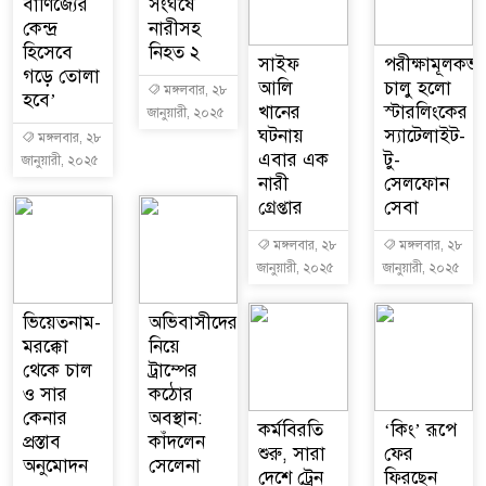
বাণিজ্যের
সংঘর্ষে
কেন্দ্র
নারীসহ
হিসেবে
নিহত ২
সাইফ
পরীক্ষামূলকভা
গড়ে তোলা
আলি
চালু হলো
মঙ্গলবার, ২৮
হবে’
খানের
স্টারলিংকের
জানুয়ারী, ২০২৫
ঘটনায়
স্যাটেলাইট-
মঙ্গলবার, ২৮
এবার এক
টু-
জানুয়ারী, ২০২৫
নারী
সেলফোন
গ্রেপ্তার
সেবা
মঙ্গলবার, ২৮
মঙ্গলবার, ২৮
জানুয়ারী, ২০২৫
জানুয়ারী, ২০২৫
ভিয়েতনাম-
অভিবাসীদের
মরক্কো
নিয়ে
থেকে চাল
ট্রাম্পের
ও সার
কঠোর
কেনার
অবস্থান:
কর্মবিরতি
‘কিং’ রূপে
প্রস্তাব
কাঁদলেন
শুরু, সারা
ফের
অনুমোদন
সেলেনা
দেশে ট্রেন
ফিরছেন