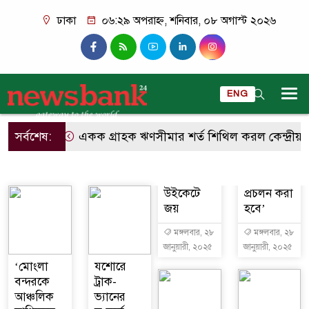
ঢাকা
০৬:২৯ অপরাহ্ন, শনিবার, ০৮ অগাস্ট ২০২৬
ENG
সর্বশেষ:
একক গ্রাহক ঋণসীমার শর্ত শিথিল করল কেন্দ্রীয় ব্
উইকেটে
প্রচলন করা
জয়
হবে’
মঙ্গলবার, ২৮
মঙ্গলবার, ২৮
জানুয়ারী, ২০২৫
জানুয়ারী, ২০২৫
‘মোংলা
যশোরে
বন্দরকে
ট্রাক-
আঞ্চলিক
ভ্যানের