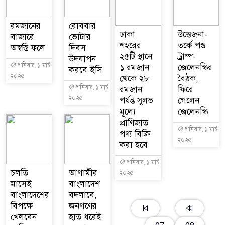
রমজানের
রোববার
ঢাকা
উত্তেজনা-
বাজারে
ভোটার
শহরের
তর্কে পণ্ড
অস্বস্তি ফলে
দিবস
২৫টি স্থানে
ট্রাম্প-
উদযাপন
শনিবার, ১ মার্চ,
১ রমজান
জেলেনস্কির
করবে ইসি
২০২৫
থেকে ২৮
বৈঠক,
শনিবার, ১ মার্চ,
রমজান
ফিরে
২০২৫
পর্যন্ত সুলভ
গেলেন
মূল্যে
জেলেনস্কি
প্রাণিজাত
শনিবার, ১ মার্চ,
পণ্য বিক্রি
২০২৫
করা হবে
শনিবার, ১ মার্চ,
চলতি
আগামীর
২০২৫
মাসেই
বাংলাদেশ
বাংলাদেশের
বদলাবে,
বিপক্ষে
জনগণের
খেলবেন
হাত ধরেই