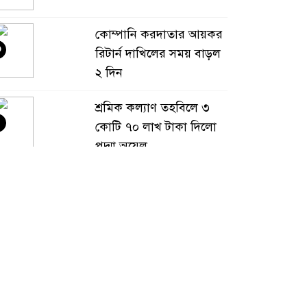
কোম্পানি করদাতার আয়কর
৩
রিটার্ন দাখিলের সময় বাড়ল
২ দিন
শ্রমিক কল্যাণ তহবিলে ৩
৪
কোটি ৭০ লাখ টাকা দিলো
পদ্মা অয়েল
বাংলাদেশ হবে বিনিয়োগের
৫
অন্যতম গন্তব্য: প্রধানমন্ত্রীর
উপদেষ্টা
বিশ্বের ১০০ প্রভাবশালীর
৬
তালিকায় ব্র্যাকের নির্বাহী
পরিচালক আসিফ সালেহ