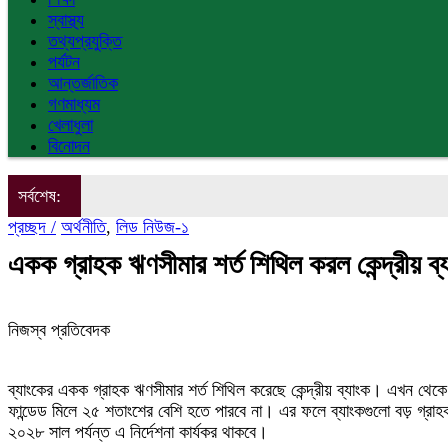
স্বাস্থ্য
তথ্যপ্রযুক্তি
পর্যটন
আন্তর্জাতিক
গণমাধ্যম
খেলাধুলা
বিনোদন
সর্বশেষ:
প্রচ্ছদ /
অর্থনীতি
,
লিড নিউজ-১
একক গ্রাহক ঋণসীমার শর্ত শিথিল করল কেন্দ্রীয় ব্
নিজস্ব প্রতিবেদক
ব্যাংকের একক গ্রাহক ঋণসীমার শর্ত শিথিল করেছে কেন্দ্রীয় ব্যাংক। এখন থ
ফান্ডেড মিলে ২৫ শতাংশের বেশি হতে পারবে না। এর ফলে ব্যাংকগুলো বড় গ্রাহকদ
২০২৮ সাল পর্যন্ত এ নির্দেশনা কার্যকর থাকবে।