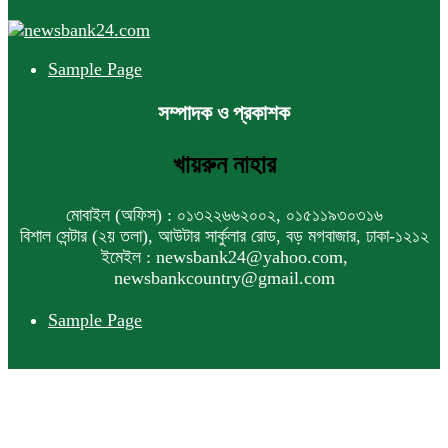
Sample Page
সম্পাদক ও প্রকাশক
খায়রুন নাহার
মোবাইল (অফিস) : ০১৩২২৬৬২০০২, ০১৫১১৯৩০৩১৬
বিশাল সেন্টার (২য় তলা), আউটার সার্কুলার রোড, বড় মগবাজার, ঢাকা-১২১২
ইমেইল : newsbank24@yahoo.com,
newsbankcountry@gmail.com
Sample Page