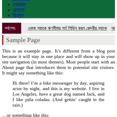
গণমাধ্যম
খেলাধুলা
বিনোদন
সর্বশেষ:
একক গ্রাহক ঋণসীমার শর্ত শিথিল করল কেন্দ্রীয় ব্যাংক
আরও ৪ কোটি
Sample Page
This is an example page. It’s different from a blog post
because it will stay in one place and will show up in your
site navigation (in most themes). Most people start with an
About page that introduces them to potential site visitors.
It might say something like this:
Hi there! I’m a bike messenger by day, aspiring
actor by night, and this is my website. I live in
Los Angeles, have a great dog named Jack, and
I like piña coladas. (And gettin’ caught in the
rain.)
…or something like this: