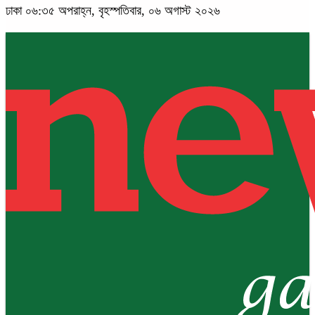
ঢাকা
০৬:৩৫ অপরাহ্ন, বৃহস্পতিবার, ০৬ অগাস্ট ২০২৬