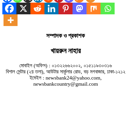
সম্পাদক ও প্রকাশক
খায়রুন নাহার
মোবাইল (অফিস) : ০১৩২২৬৬২০০২, ০১৫১১৯৩০৩১৬
বিশাল সেন্টার (২য় তলা), আউটার সার্কুলার রোড, বড় মগবাজার, ঢাকা-১২১২
ইমেইল : newsbank24@yahoo.com,
newsbankcountry@gmail.com