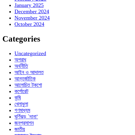
January 2025
December 2024
November 2024
October 2024
Categories
Uncategorized
অপরাধ
অর্থনীতি
আইন ও আদালত
আন্তর্জাতিক
আলোচিত টকশো
কর্পোরেট
কৃষি
খেলাধুলা
গণমাধ্যম
ঘূর্ণিঝড় `দানা’
জনপ্রসাশন
জাতীয়