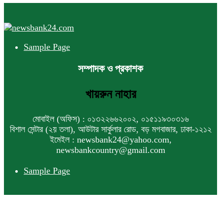
Sample Page
সম্পাদক ও প্রকাশক
খায়রুন নাহার
মোবাইল (অফিস) : ০১৩২২৬৬২০০২, ০১৫১১৯৩০৩১৬
বিশাল সেন্টার (২য় তলা), আউটার সার্কুলার রোড, বড় মগবাজার, ঢাকা-১২১২
ইমেইল : newsbank24@yahoo.com,
newsbankcountry@gmail.com
Sample Page