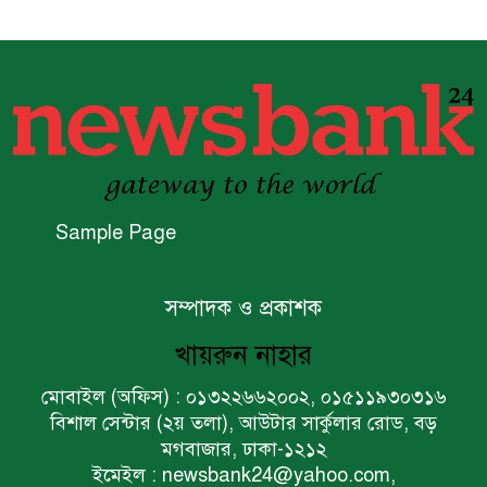
বিশ্বের ১০০ প্রভাবশালীর তালিকায়
ব্র্যাকের নির্বাহী পরিচালক আসিফ
সালেহ
একনেকে ৩৬ হাজার ৬৯৫ কোটি
টাকার ৯ প্রকল্প অনুমোদন
Sample Page
ইসলামী ব্যাংকের বোর্ড সভা অনুষ্ঠিত
সম্পাদক ও প্রকাশক
খায়রুন নাহার
ফরচুন সুজের চেয়ারম্যানসহ
কর্মকর্তাদের ৭ কোটি ২০ লাখ টাকা
মোবাইল (অফিস) : ০১৩২২৬৬২০০২, ০১৫১১৯৩০৩১৬
জরিমানা
বিশাল সেন্টার (২য় তলা), আউটার সার্কুলার রোড, বড়
মগবাজার, ঢাকা-১২১২
ইমেইল : newsbank24@yahoo.com,
পণ্য সরবরাহকারী প্রতিষ্ঠানের খরচে