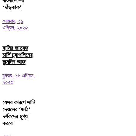
বাংলাদেশের
‘দাঁড়কাক’
সোমবার, ২১
এপ্রিল, ২০২৫
হাসির জাদুকর
চার্লি চ্যাপলিনের
জন্মদিন আজ
বুধবার, ১৬ এপ্রিল,
২০২৫
যেসব কারণে সানি
দেওলের ‘জাঠ’
দর্শকদের মুগ্ধ
করবে