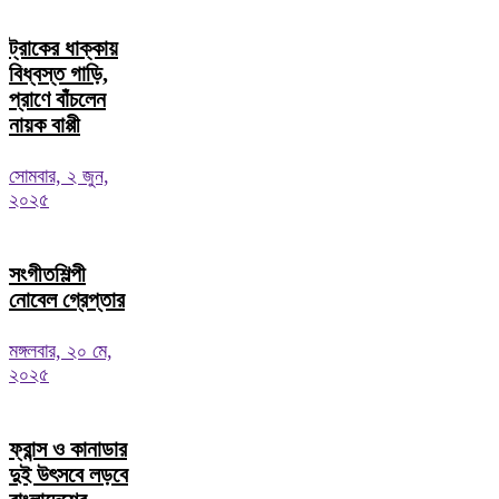
ট্রাকের ধাক্কায়
বিধ্বস্ত গাড়ি,
প্রাণে বাঁচলেন
নায়ক বাপ্পী
সোমবার, ২ জুন,
২০২৫
সংগীতশিল্পী
নোবেল গ্রেপ্তার
মঙ্গলবার, ২০ মে,
২০২৫
ফ্রান্স ও কানাডার
দুই উৎসবে লড়বে