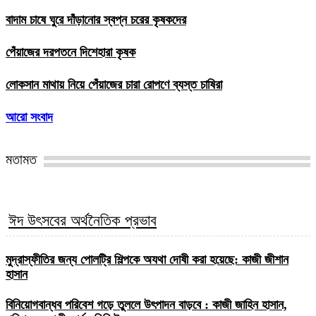
বাদাম চাষে ঘুরে দাঁড়ানোর স্বপ্ন চরের কৃষকদের
পেঁয়াজের দরপতনে দিশেহারা কৃষক
লোকসান মাথায় নিয়ে পেঁয়াজের চারা রোপণে ব্যস্ত চাষিরা
আরো সংবাদ
মতামত
ঈদ উৎসবের অর্থনৈতিক প্রভাব
মুদ্রাস্ফীতির জন্য পোলট্রি শিল্পকে অযথা দোষী করা হয়েছে: কাজী জীশান
হাসান
বিনিয়োগবান্ধব পরিবেশ গড়ে তুললে উৎপাদন বাড়বে : কাজী জাহিন হাসান,