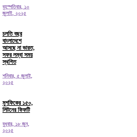
বৃহস্পতিবার, ১০
জুলাই, ২০২৫
চলতি বছর
বাংলাদেশে
আসছে না ভারত,
সফর লম্বা সময়
স্থগিত
শনিবার, ৫ জুলাই,
২০২৫
মুশফিকের ১৫০,
লিটনের ফিফটি
বুধবার, ১৮ জুন,
২০২৫