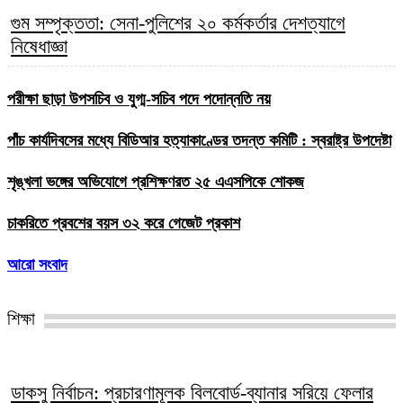
গুম সম্পৃক্ততা: সেনা-পুলিশের ২০ কর্মকর্তার দেশত্যাগে
নিষেধাজ্ঞা
পরীক্ষা ছাড়া উপসচিব ও যুগ্ম-সচিব পদে পদোন্নতি নয়
পাঁচ কার্যদিবসের মধ্যে বিডিআর হত্যাকাণ্ডের তদন্ত কমিটি : স্বরাষ্ট্র উপদেষ্টা
শৃঙ্খলা ভঙ্গের অভিযোগে প্রশিক্ষণরত ২৫ এএসপিকে শোকজ
চাকরিতে প্রবশের বয়স ৩২ করে গেজেট প্রকাশ
আরো সংবাদ
শিক্ষা
ডাকসু নির্বাচন: প্রচারণামূলক বিলবোর্ড-ব্যানার সরিয়ে ফেলার