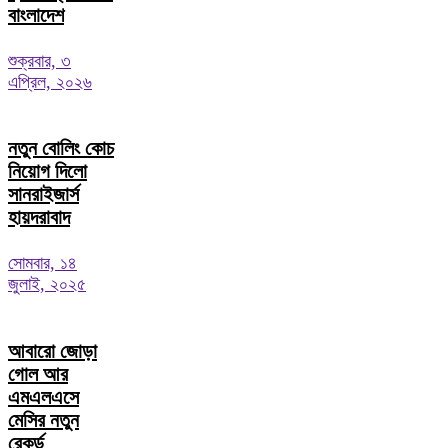
বাংলাদেশ
শুক্রবার, ৩
এপ্রিল, ২০২৬
নতুন বোলিং কোচ
নিয়োগ দিলো
সানরাইজার্স
হায়দরাবাদ
সোমবার, ১৪
জুলাই, ২০২৫
আবারো জোড়া
গোল আর
এমএলএসে
মেসির নতুন
রেকর্ড