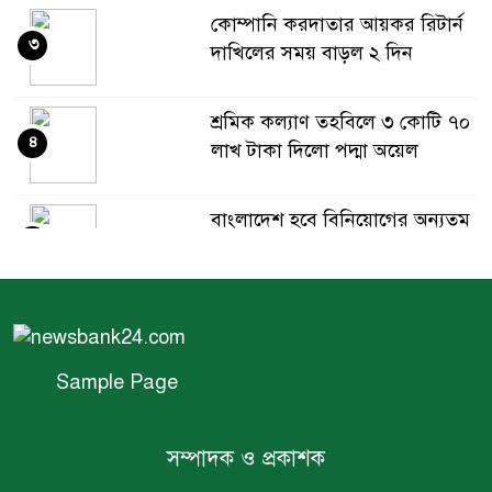
কোম্পানি করদাতার আয়কর রিটার্ন
৩
দাখিলের সময় বাড়ল ২ দিন
শ্রমিক কল্যাণ তহবিলে ৩ কোটি ৭০
৪
লাখ টাকা দিলো পদ্মা অয়েল
বাংলাদেশ হবে বিনিয়োগের অন্যতম
৫
গন্তব্য: প্রধানমন্ত্রীর উপদেষ্টা
বিশ্বের ১০০ প্রভাবশালীর তালিকায়
৬
ব্র্যাকের নির্বাহী পরিচালক আসিফ
সালেহ
Sample Page
একনেকে ৩৬ হাজার ৬৯৫ কোটি
৭
টাকার ৯ প্রকল্প অনুমোদন
সম্পাদক ও প্রকাশক