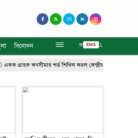
সব
ুলা
বিনোদন
ENG
কক গ্রাহক ঋণসীমার শর্ত শিথিল করল কেন্দ্রীয় ব্যাংক
আরও ৪