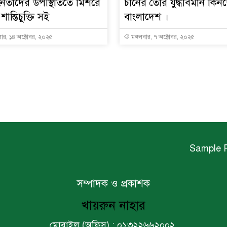
 নেতাদের উপস্থিতিতে মিশরে
চীনের তৈরি যুদ্ধবিমান কিন
শান্তিচুক্তি সই
বাংলাদেশ ।
বার, ১৪ অক্টোবর, ২০২৫
মঙ্গলবার, ৭ অক্টোবর, ২০২৫
Sample 
সম্পাদক ও প্রকাশক
খায়রুন নাহার
মোবাইল (অফিস) : ০১৩২২৬৬২০০২,