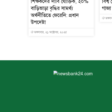
শিক্ষকদের দাবি যৌক্তিক, ২০%
বিশ্ব
বাড়িভাড়া বৃদ্ধির সামর্থ্য
গাজা 
অর্থনীতিতে ফেরেনি: প্রধান
মঙ্গল
উপদেষ্টা
মঙ্গলবার, ২১ অক্টোবর, ২০২৫