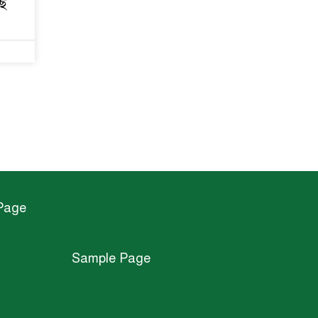
ছে
Page
Sample Page