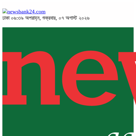
ঢাকা
০৬:৩৯ অপরাহ্ন, শুক্রবার, ০৭ অগাস্ট ২০২৬