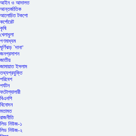
আইন ও আদালত
আন্তর্জাতিক
আলোচিত টকশো
কর্পোরেট
কৃষি
খেলাধুলা
গণমাধ্যম
ঘূর্ণিঝড় `দানা’
জনপ্রসাশন
জাতীয়
জামায়াত ইসলাম
তথ্যপ্রযুক্তি
পরিবেশ
পর্যটন
ফটোগ্যালারী
বিএনপি
বিনোদন
মতামত
রাজনীতি
লিড নিউজ-১
লিড নিউজ-২