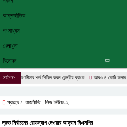
পর্যটন
আন্তর্জাতিক
গণমাধ্যম
খেলাধুলা
বিনোদন
্রাহক ঋণসীমার শর্ত শিথিল করল কেন্দ্রীয় ব্যাংক
সর্বশেষ:
আরও ৪ কোটি ডলার কিনল
প্রচ্ছদ /
রাজনীতি
লিড নিউজ-২
,
দ্রুত নির্বাচনের রোডম্যাপ দেওয়ার আহ্বান বিএনপির