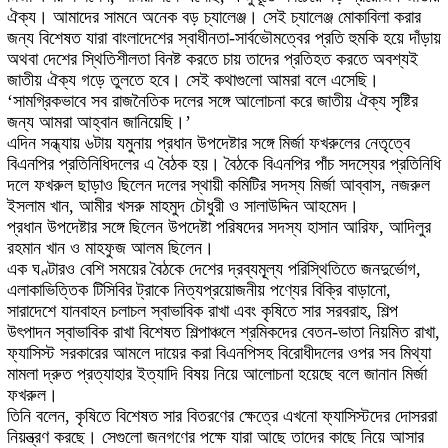
ঐক্য। আমাদের সামনে অনেক বড় চ্যালেঞ্জ। সেই চ্যালেঞ্জ মোকাবিলা করার
জন্য বিশেষত যারা বাংলাদেশের স্বাধীনতা-সার্বভৌমত্বের প্রতি হুমকি হয়ে দাঁড়ায়
অথবা দেশের স্থিতিশীলতা বিনষ্ট করতে চায় তাদের প্রতিহত করতে অবশ্যই
জাতীয় ঐক্য গড়ে তুলতে হবে। সেই কথাগুলো আমরা বলে এসেছি।
‘সামগ্রিকভাবে সব রাজনৈতিক দলের সঙ্গে আলোচনা করে জাতীয় ঐক্য সৃষ্টির
জন্য আমরা আহ্বান জানিয়েছি।’
এদিন সন্ধ্যায় ৬টায় যমুনায় প্রধান উপদেষ্টার সঙ্গে মির্জা ফখরুলের নেতৃত্বে
বিএনপির প্রতিনিধিদলের এ বৈঠক হয়। বৈঠকে বিএনপির পাঁচ সদস্যের প্রতিনিধি
দলে ফখরুল ছাড়াও ছিলেন দলের স্থায়ী কমিটির সদস্য মির্জা আব্বাস, নজরুল
ইসলাম খান, আমীর খসরু মাহমুদ চৌধুরী ও সালাউদ্দিন আহমেদ।
প্রধান উপদেষ্টার সঙ্গে ছিলেন উপদেষ্টা পরিষদের সদস্য হাসান আরিফ, আদিলুর
রহমান খান ও মাহফুজ আলম ছিলেন।
এক ঘণ্টারও বেশি সময়ের বৈঠকে দেশের দ্রব্যমূ্ল্য পরিস্থিতিতে জনদুর্ভোগ,
এলাকাভিত্তিক টিসিবির ট্রাকে নিত্যপ্রয়োজনীয় পণ্যের বিক্রি বাড়ানো,
সারাদেশে যানবাহন চলাচল স্বাভাবিক রাখা এবং কৃষিতে সার সরবরাহ, শিল্প
উৎপাদন স্বাভাবিক রাখা বিশেষত শিল্পাঞ্চলে শ্রমিকদের বেতন-ভাতা নিয়মিত রাখা,
ফ্যাসিস্ট সরকারের আমলে দায়ের করা বিএনপিসহ বিরোধীদলের ওপর সব মিথ্যা
মামলা দ্রুত প্রত্যাহার ইত্যাদি বিষয় নিয়ে আলোচনা হয়েছে বলে জানান মির্জা
ফখরুল।
তিনি বলেন, কৃষিতে বিশেষত সার বিতরণের ক্ষেত্রে এখনো ফ্যাসিস্টদের দোসররা
নিয়ন্ত্রণ করছে। সেগুলো জনগণের পক্ষে যারা আছে তাদের কাছে নিয়ে আসার