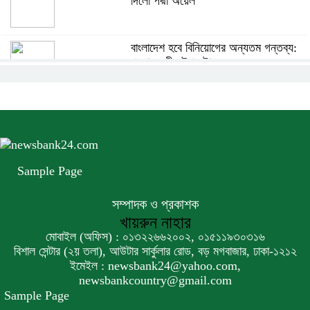
দিলো পদ্মা অয়েল
বাংলাদেশ হবে বিনিয়োগের অন্যতম গন্তব্য:
প্রধানমন্ত্রীর উপদেষ্টা
বিশ্বের ১০০ প্রভাবশালীর তালিকায় ব্র্যাকের
নির্বাহী পরিচালক আসিফ সালেহ
Sample Page
একনেকে ৩৬ হাজার ৬৯৫ কোটি টাকার ৯
প্রকল্প অনুমোদন
সম্পাদক ও প্রকাশক
খায়রুন নাহার
ইসলামী ব্যাংকের বোর্ড সভা অনুষ্ঠিত
মোবাইল (অফিস) : ০১৩২২৬৬২০০২, ০১৫১১৯৩০৩১৬
বিশাল সেন্টার (২য় তলা), আউটার সার্কুলার রোড, বড় মগবাজার, ঢাকা-১২১২
ইমেইল : newsbank24@yahoo.com,
newsbankcountry@gmail.com
ফরচুন সুজের চেয়ারম্যানসহ কর্মকর্তাদের ৭
Sample Page
কোটি ২০ লাখ টাকা জরিমানা