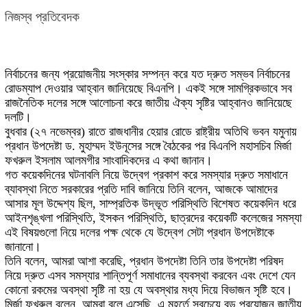
নিজস্ব প্রতিবেদক
নির্বাচনের জন্য প্রয়োজনীয় সংস্কার সম্পন্ন করে যত দ্রুত সম্ভব নির্বাচনের
রোডম্যাপ দেওয়ার আহ্বান জানিয়েছে বিএনপি। একই সঙ্গে সামগ্রিকভাবে সব
রাজনৈতিক দলের সঙ্গে আলোচনা করে জাতীয় ঐক্য সৃষ্টির আহ্বানও জানিয়েছে
দলটি।
বুধবার (২৭ নভেম্বর) রাতে রাজধানীর হেয়ার রোডে রাষ্ট্রীয় অতিথি ভবন যমুনায়
প্রধান উপদেষ্টা ড. মুহাম্মদ ইউনূসের সঙ্গে বৈঠকের পর বিএনপি মহাসচিব মির্জা
ফখরুল ইসলাম আলমগীর সাংবাদিকদের এ কথা জানান।
গত কয়েকদিনের ঘটনাবলি নিয়ে উদ্বেগ প্রকাশ করে সমস্যার দ্রুত সমাধানে
ব্যাবস্থা নিতে সরকারের প্রতি দাবি জানিয়ে তিনি বলেন, আজকে আমাদের
আসার মূল উদ্দেশ্য ছিল, সাম্প্রতিক উদ্ভূত পরিস্থিতি বিশেষত কয়েকদিন ধরে
আইনশৃঙ্খলা পরিস্থিতি, ইসকন পরিস্থিতি, ছাত্রদের কয়েকটি কলেজের সমস্যা
এই বিষয়গুলো নিয়ে দলের পক্ষ থেকে যে উদ্বেগ সেটা প্রধান উপদেষ্টাকে
জানানো।
তিনি বলেন, আমরা আশা করেছি, প্রধান উপদেষ্টা তিনি তার উপদেষ্টা পরিষদ
নিয়ে দ্রুত এসব সমস্যার শান্তিপূর্ণ সমাধানের ব্যবস্থা করবেন এবং দেশে যেন
কোনো রকমের অবস্থা সৃষ্টি না হয় যে অবস্থার মধ্য দিয়ে বিভাজন সৃষ্টি হবে।
মির্জা ফখরুল বলেন, আমরা বলে এসেছি, এ মুহূর্তে সবচেয়ে বড় প্রয়োজন জাতীয়