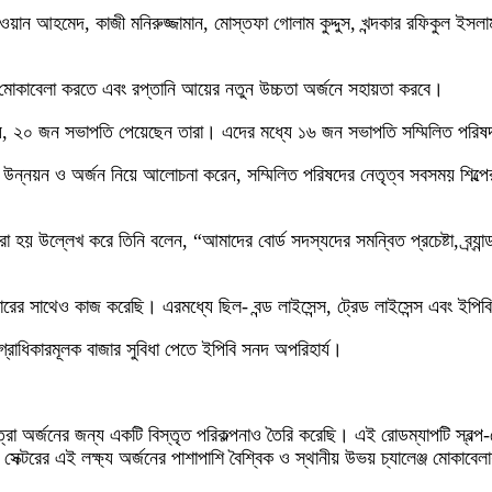
য়ান আহমেদ, কাজী মনিরুজ্জামান, মোস্তফা গোলাম কুদ্দুস, খন্দকার রফিকুল ইস
েঞ্জ মোকাবেলা করতে এবং রপ্তানি আয়ের নতুন উচ্চতা অর্জনে সহায়তা করবে।
়, ২০ জন সভাপতি পেয়েছেন তারা। এদের মধ্যে ১৬ জন সভাপতি সম্মিলিত পরিষদ 
 উন্নয়ন ও অর্জন নিয়ে আলোচনা করেন, সম্মিলিত পরিষদের নেতৃত্ব সবসময় শিল্প
া হয় উল্লেখ করে তিনি বলেন, “আমাদের বোর্ড সদস্যদের সমন্বিত প্রচেষ্টা, ব্র্যা
াথেও কাজ করেছি। এরমধ্যে ছিল- বন্ড লাইসেন্স, ট্রেড লাইসেন্স এবং ইপিবি সার্
গ্রাধিকারমূলক বাজার সুবিধা পেতে ইপিবি সনদ অপরিহার্য।
র্জনের জন্য একটি বিস্তৃত পরিকল্পনাও তৈরি করেছি। এই রোডম্যাপটি স্বল্প-মেয়াদী
েক্টরের এই লক্ষ্য অর্জনের পাশাপাশি বৈশ্বিক ও স্থানীয় উভয় চ্যালেঞ্জ মোকাব