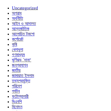
Uncategorized
অপরাধ
অর্থনীতি
আইন ও আদালত
আন্তর্জাতিক
আলোচিত টকশো
কর্পোরেট
কৃষি
খেলাধুলা
গণমাধ্যম
ঘূর্ণিঝড় `দানা’
জনপ্রসাশন
জাতীয়
জামায়াত ইসলাম
তথ্যপ্রযুক্তি
পরিবেশ
পর্যটন
ফটোগ্যালারী
বিএনপি
বিনোদন