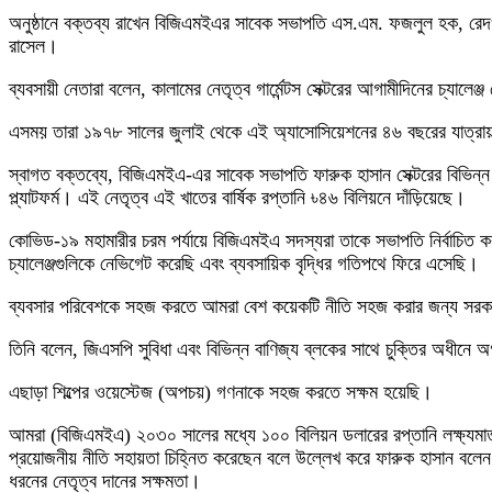
অনুষ্ঠানে বক্তব্য রাখেন বিজিএমইএর সাবেক সভাপতি এস.এম. ফজলুল হক, রেদও
রাসেল।
ব্যবসায়ী নেতারা বলেন, কালামের নেতৃত্ব গার্মেন্টস সেক্টরের আগামীদিনের চ্যাল
এসময় তারা ১৯৭৮ সালের জুলাই থেকে এই অ্যাসোসিয়েশনের ৪৬ বছরের যাত্রায
স্বাগত বক্তব্যে, বিজিএমইএ-এর সাবেক সভাপতি ফারুক হাসান সেক্টরের বিভিন্ন
প্ল্যাটফর্ম। এই নেতৃত্ব এই খাতের বার্ষিক রপ্তানি ৳৪৬ বিলিয়নে দাঁড়িয়েছে।
কোভিড-১৯ মহামারীর চরম পর্যায়ে বিজিএমইএ সদস্যরা তাকে সভাপতি নির্বাচিত কর
চ্যালেঞ্জগুলিকে নেভিগেট করেছি এবং ব্যবসায়িক বৃদ্ধির গতিপথে ফিরে এসেছি।
ব্যবসার পরিবেশকে সহজ করতে আমরা বেশ কয়েকটি নীতি সহজ করার জন্য সরকারের স
তিনি বলেন, জিএসপি সুবিধা এবং বিভিন্ন বাণিজ্য ব্লকের সাথে চুক্তির অধীনে অ
এছাড়া শিল্পের ওয়েস্টেজ (অপচয়) গণনাকে সহজ করতে সক্ষম হয়েছি।
আমরা (বিজিএমইএ) ২০৩০ সালের মধ্যে ১০০ বিলিয়ন ডলারের রপ্তানি লক্ষ্যমাত্রা অ
প্রয়োজনীয় নীতি সহায়তা চিহ্নিত করেছেন বলে উল্লেখ করে ফারুক হাসান বলেন স
ধরনের নেতৃত্ব দানের সক্ষমতা।