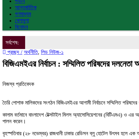
পর্যটন
আন্তর্জাতিক
গণমাধ্যম
খেলাধুলা
বিনোদন
সর্বশেষ:
প্রচ্ছদ /
অর্থনীতি
,
লিড নিউজ-১
বিজিএমইএর নির্বাচন : সম্মিলিত পরিষদের দলনেতা 
নিজস্ব প্রতিবেদক
তৈরি পোশাক মালিকদের সংগঠন বিজিএমইএর আগামী নির্বাচনে সম্মিলিত পরিষদের 
কালাম বর্তমানে বাংলাদেশ টেক্সটাইল মিলস অ্যাসোসিয়েশনের (বিটিএমএ) ও এ
পালন করেন।
বৃহস্পতিবার (২৮ নভেম্বর) রাজধানী ঢাকার রেডিসন ব্লু হোটেল উৎসব হলে এক অন