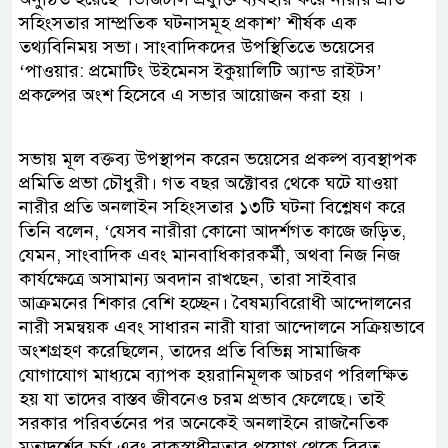
সহিংসতার সাম্প্রতিক ঘটনাসমূহ প্রকাশ’ শীর্ষক এক
তথ্যবিনিময় সভা। সাংবাদিকদের উপস্থিতিতে ভয়েসের
‘পাওয়ার: প্রমোটিং উইমেনস ইকুয়ালিটি অ্যান্ড রাইটস’
প্রকল্পের অংশ হিসেবে এ সভার আয়োজন করা হয় ।
সভায় মূল বক্তব্য উপস্থাপন করেন ভয়েসের প্রকল্প ব্যবস্থাপক
প্রমিতি প্রভা চৌধুরী। গত বছর অক্টোবর থেকে ঘটে যাওয়া
নারীর প্রতি অনলাইন সহিংসতার ১৩টি ঘটনা বিশ্লেষণ করে
তিনি বলেন, ‘যেসব নারীরা কোনো আদর্শগত কাজে জড়িত,
যেমন, সাংবাদিক এবং মানবাধিকারকর্মী, অথবা নিজ নিজ
কার্যক্ষেত্রে অসামান্য অবদান রাখছেন, তারা সাইবার
আক্রমনের শিকার বেশি হচ্ছেন। বৈষম্যবিরোধী আন্দোলনের
নারী সমন্বয়ক এবং সাধারন নারী যারা আন্দোলনে সক্রিয়ভাবে
অংশগ্রহণ করেছিলেন, তাদের প্রতি বিভিন্ন সামাজিক
যোগাযোগ মাধ্যমে ব্যাপক হয়রানিমূলক আচরণ পরিলক্ষিত
হয় যা তাদের বাস্তব জীবনেও চরম প্রভাব ফেলেছে। তাই
সরকার পরিবর্তনের পর অনেকেই অনলাইনে রাজনৈতিক
মতাদর্শের চর্চা এবং বাকস্বাধীনতার প্রয়োগ থেকে বিরত