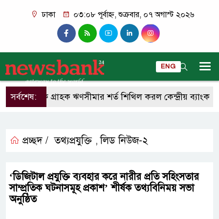
ঢাকা
০৩:০৮ পূর্বাহ্ন, শুক্রবার, ০৭ অগাস্ট ২০২৬
ENG
সর্বশেষ:
একক গ্রাহক ঋণসীমার শর্ত শিথিল করল কেন্দ্রীয় ব্যাংক
আ
প্রচ্ছদ /
তথ্যপ্রযুক্তি
লিড নিউজ-২
,
‘ডিজিটাল প্রযুক্তি ব্যবহার করে নারীর প্রতি সহিংসতার
সাম্প্রতিক ঘটনাসমূহ প্রকাশ’ শীর্ষক তথ্যবিনিময় সভা
অনুষ্ঠিত