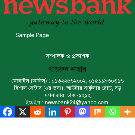
সালেহ
একনেকে ৩৬ হাজার ৬৯৫ কোটি
টাকার ৯ প্রকল্প অনুমোদন
Sample Page
ইসলামী ব্যাংকের বোর্ড সভা অনুষ্ঠিত
সম্পাদক ও প্রকাশক
খায়রুন নাহার
ফরচুন সুজের চেয়ারম্যানসহ
কর্মকর্তাদের ৭ কোটি ২০ লাখ টাকা
মোবাইল (অফিস) : ০১৩২২৬৬২০০২, ০১৫১১৯৩০৩১৬
জরিমানা
বিশাল সেন্টার (২য় তলা), আউটার সার্কুলার রোড, বড়
মগবাজার, ঢাকা-১২১২
ইমেইল : newsbank24@yahoo.com,
পণ্য সরবরাহকারী প্রতিষ্ঠানের খরচে
newsbankcountry@gmail.com
কেন্দ্রীয় ব্যাংক কর্মকর্তাদের বিদেশ
সফরে নিষেধাজ্ঞা
Sample Page