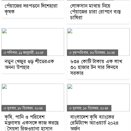
পেঁয়াজের দরপতনে দিশেহারা
লোকসান মাথায় নিয়ে
কৃষক
পেঁয়াজের চারা রোপণে ব্যস্ত
চাষিরা
শনিবার, ১১ জানুয়ারী, ২০২৫
বৃহস্পতিবার, ২৬ ডিসেম্বর, ২০২৪
নতুন খেজুর গুড় শীতেরএক
৬৩৪ কোটি টাকায় এক লাখ
অনন্য উপহার
৩০ হাজার টন সার কিনবে
সরকার
বুধবার, ১৮ ডিসেম্বর, ২০২৪
বুধবার, ১৮ ডিসেম্বর, ২০২৪
কৃষি, পানি ও পরিবেশ
বাংলাদেশ কৃষি ব্যাংকের
মন্ত্রণালয় একসঙ্গে কাজ করছে
রেমিট্যান্স অ্যাওয়ার্ড ২০২৪
: সৈয়দা রিজওয়ানা হাসান
অর্জন