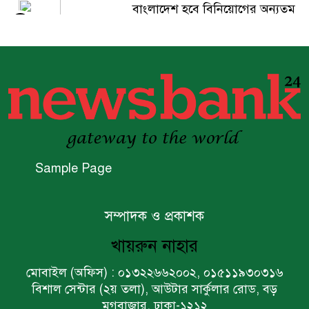
বাংলাদেশ হবে বিনিয়োগের অন্যতম
৫
গন্তব্য: প্রধানমন্ত্রীর উপদেষ্টা
বিশ্বের ১০০ প্রভাবশালীর তালিকায়
৬
ব্র্যাকের নির্বাহী পরিচালক আসিফ
সালেহ
একনেকে ৩৬ হাজার ৬৯৫ কোটি
৭
টাকার ৯ প্রকল্প অনুমোদন
Sample Page
ইসলামী ব্যাংকের বোর্ড সভা
৮
সম্পাদক ও প্রকাশক
অনুষ্ঠিত
খায়রুন নাহার
ফরচুন সুজের চেয়ারম্যানসহ
মোবাইল (অফিস) : ০১৩২২৬৬২০০২, ০১৫১১৯৩০৩১৬
৯
কর্মকর্তাদের ৭ কোটি ২০ লাখ টাকা
বিশাল সেন্টার (২য় তলা), আউটার সার্কুলার রোড, বড়
জরিমানা
মগবাজার, ঢাকা-১২১২