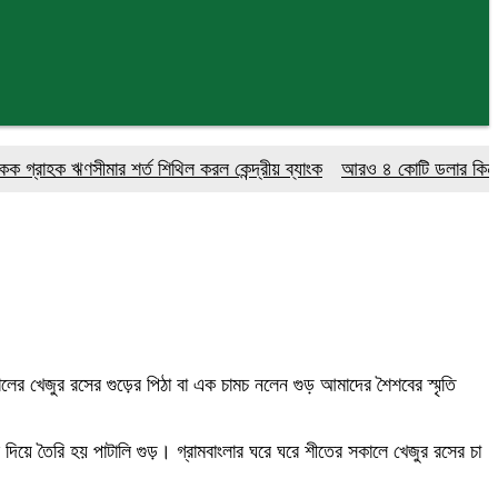
াহক ঋণসীমার শর্ত শিথিল করল কেন্দ্রীয় ব্যাংক
আরও ৪ কোটি ডলার কিনলো বাংল
 খেজুর রসের গুড়ের পিঠা বা এক চামচ নলেন গুড় আমাদের শৈশবের স্মৃতি
দিয়ে তৈরি হয় পাটালি গুড়। গ্রামবাংলার ঘরে ঘরে শীতের সকালে খেজুর রসের চা