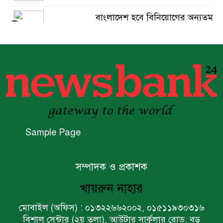
বাংলাদেশ হবে বিনিয়োগের অন্যতম
৫
গন্তব্য: প্রধানমন্ত্রীর উপদেষ্টা
বিশ্বের ১০০ প্রভাবশালীর তালিকায়
৬
ব্র্যাকের নির্বাহী পরিচালক আসিফ
সালেহ
একনেকে ৩৬ হাজার ৬৯৫ কোটি
৭
টাকার ৯ প্রকল্প অনুমোদন
Sample Page
ইসলামী ব্যাংকের বোর্ড সভা
৮
সম্পাদক ও প্রকাশক
অনুষ্ঠিত
খায়রুন নাহার
ফরচুন সুজের চেয়ারম্যানসহ
মোবাইল (অফিস) : ০১৩২২৬৬২০০২, ০১৫১১৯৩০৩১৬
৯
কর্মকর্তাদের ৭ কোটি ২০ লাখ টাকা
বিশাল সেন্টার (২য় তলা), আউটার সার্কুলার রোড, বড়