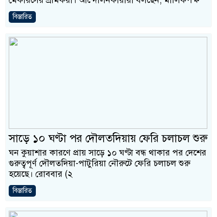
মেকারসের শ্রমিকরা। আন্দোলনকারীরা বলছেন, মালিকপক্ষ
বিস্তারিত
সা‌ড়ে ১০ ঘণ্টা পর দৌলতদিয়ায় ফেরি চলাচল শুরু
ঘন কুয়াশার কার‌ণে প্রায় সা‌ড়ে ১০ ঘণ্টা বন্ধ থাকার পর দে‌শের
গুরুত্বপূর্ণ দৌলতদিয়া-পাটুরিয়া নৌরুটে ফে‌রি চলাচল শুরু
হ‌য়েছে। রোববার (২
বিস্তারিত