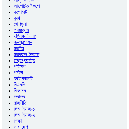
আলোচিত টকশো
কর্পোরেট
কৃষি
খেলাধুলা
গণমাধ্যম
ঘূর্ণিঝড় `দানা’
জনপ্রসাশন
জাতীয়
জামায়াত ইসলাম
তথ্যপ্রযুক্তি
পরিবেশ
পর্যটন
ফটোগ্যালারী
বিএনপি
বিনোদন
মতামত
রাজনীতি
লিড নিউজ-১
লিড নিউজ-২
শিক্ষা
সারা দেশ