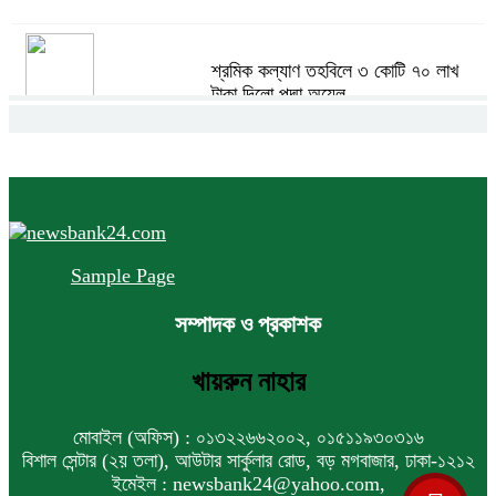
শ্রমিক কল্যাণ তহবিলে ৩ কোটি ৭০ লাখ
টাকা দিলো পদ্মা অয়েল
বাংলাদেশ হবে বিনিয়োগের অন্যতম গন্তব্য:
প্রধানমন্ত্রীর উপদেষ্টা
Sample Page
বিশ্বের ১০০ প্রভাবশালীর তালিকায় ব্র্যাকের
সম্পাদক ও প্রকাশক
নির্বাহী পরিচালক আসিফ সালেহ
খায়রুন নাহার
একনেকে ৩৬ হাজার ৬৯৫ কোটি টাকার ৯
মোবাইল (অফিস) : ০১৩২২৬৬২০০২, ০১৫১১৯৩০৩১৬
প্রকল্প অনুমোদন
বিশাল সেন্টার (২য় তলা), আউটার সার্কুলার রোড, বড় মগবাজার, ঢাকা-১২১২
ইমেইল : newsbank24@yahoo.com,