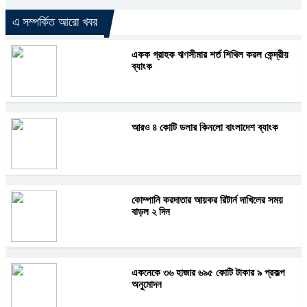
এ সম্পর্কিত আরো খবর
একক গ্রাহক ঋণসীমার শর্ত শিথিল করল কেন্দ্রীয়
ব্যাংক
আরও ৪ কোটি ডলার কিনলো বাংলাদেশ ব্যাংক
কোম্পানি করদাতার আয়কর রিটার্ন দাখিলের সময়
বাড়ল ২ দিন
একনেকে ৩৬ হাজার ৬৯৫ কোটি টাকার ৯ প্রকল্প
অনুমোদন