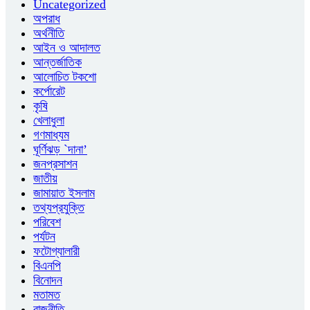
Uncategorized
অপরাধ
অর্থনীতি
আইন ও আদালত
আন্তর্জাতিক
আলোচিত টকশো
কর্পোরেট
কৃষি
খেলাধুলা
গণমাধ্যম
ঘূর্ণিঝড় `দানা’
জনপ্রসাশন
জাতীয়
জামায়াত ইসলাম
তথ্যপ্রযুক্তি
পরিবেশ
পর্যটন
ফটোগ্যালারী
বিএনপি
বিনোদন
মতামত
রাজনীতি