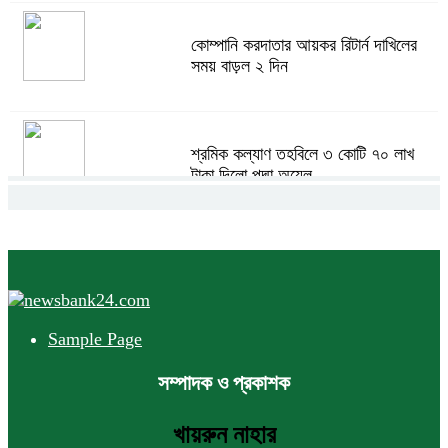
কোম্পানি করদাতার আয়কর রিটার্ন দাখিলের
সময় বাড়ল ২ দিন
শ্রমিক কল্যাণ তহবিলে ৩ কোটি ৭০ লাখ
টাকা দিলো পদ্মা অয়েল
বাংলাদেশ হবে বিনিয়োগের অন্যতম গন্তব্য:
প্রধানমন্ত্রীর উপদেষ্টা
Sample Page
বিশ্বের ১০০ প্রভাবশালীর তালিকায় ব্র্যাকের
সম্পাদক ও প্রকাশক
নির্বাহী পরিচালক আসিফ সালেহ
খায়রুন নাহার