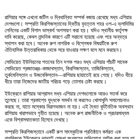
রাশিয়ার সঙ্গে এখনো জটিল ও দ্বিধান্বিত সম্পর্ক বজায় রেখেছে মধ্য এশিয়ার
দেশগুলো। সম্প্রতি কিরগিজস্তানের দ্বিতীয় বৃহত্তম শহর ওশ-এ ভ্লাদিমির
লেনিনের একটি বিশাল ভাস্কর্য অপসারণ করা হয়। যদিও স্থানীয় কর্তৃপক্ষ
দাবি করেছে, কেবল নান্দনিক কারণে এটি সরানো হয়েছে এবং পরে অন্যত্র
স্থাপন করা হবে। অনেক রুশ নাগরিক ও বিশ্লেষক বিষয়টিকে রুশ
ঐতিহাসিক উত্তরাধিকার থেকে সরে যাওয়ার লক্ষণ বলে মনে করছেন।
সোভিয়েত ইউনিয়নের পতনের তিন দশক পরও মধ্য এশিয়ার পাঁচটি সাবেক
সোভিয়েত প্রজাতন্ত্র–কাজাখস্তান, কিরগিজস্তান, তাজিকিস্তান,
তুর্কমেনিস্তান ও উজবেকিস্তান––রাশিয়ার ছায়াতেই রয়ে গেছে। যদিও ধীরে
ধীরে তারা নিজেদের জাতীয় পরিচয় গড়ে তোলার চেষ্টা করছে।
ইউক্রেনে রাশিয়ার আগ্রাসন মধ্য এশিয়ার দেশগুলোকে আরও সতর্ক করে
তুলেছে। তারা প্রকাশ্যে যুদ্ধকে সমর্থন না করলেও খোলাখুলি সমালোচনাও
করছে না, যাতে মস্কোর বিরাগভাজন না হয়। এই দ্বৈত কূটনৈতিক অবস্থান
রাশিয়ায় খারাপভাবে গৃহীত হয়েছে। অনেক রুশ রাজনীতিক ও প্রচারমাধ্যম
একে বিশ্বাসঘাতকতা হিসেবে দেখছে।
সম্প্রতি কিরগিজস্তানে একটি রুশ সাংস্কৃতিক প্রতিষ্ঠানে কর্মরত এক
নাগরিককে ইউক্রেনে ভাড়াটে যোদ্ধা সংগ্রহের অভিযোগে আটক করা হলে তা