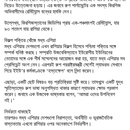
নিয়েও উত্তেজনা ছড়ায়। এর জবাবে রুশ পার্লামেন্টের এক সদস্য কিরগিজ
অভিবাসীদের রেমিট্যান্স বন্ধের হুমকি দেন।
উল্লেখ্য, কিরগিজস্তানের জিডিপির প্রায় এক-পঞ্চমাংশই রেমিট্যান্স, যার
৯৩ শতাংশ যায় রাশিয়া থেকে।
বিকল্প শক্তির খোঁজে মধ্য এশিয়া
মধ্য এশিয়ার দেশগুলো এখন রাশিয়ার বিকল্প হিসেবে পশ্চিমা শক্তির সঙ্গে
সম্পর্ক ঘনিষ্ঠ করছে। সম্প্রতি উজবেকিস্তানে ইউরোপীয় ইউনিয়নের
নেতাদের সঙ্গে এক শীর্ষ সম্মেলনের আয়োজন করা হয়, যাতে মধ্য এশিয়ার সব
প্রেসিডেন্ট অংশ নেন। এরপরই রুশ পররাষ্ট্রমন্ত্রী সের্গেই ল্যাভরভ সেখানে
গিয়ে ইইউ’র কর্মকাণ্ডকে ‘হস্তক্ষেপ’ বলে নিন্দা করেন।
এছাড়া, একটি ছোট বিষয়ও বড় প্রতিক্রিয়া সৃষ্টি করে। তাসখন্দে একটি যুদ্ধ
স্মৃতিস্তম্ভে রুশ ভাষা অনুপস্থিত থাকার কারণে ল্যাভরভ ক্ষোভ প্রকাশ
করেন। জবাবে এক উজবেক ভাষ্যকার বলেন, ‘আমরা ওদের উপনিবেশ
নই।’
নির্ভরতা থাকছেই
তারপরও মধ্য এশিয়ার দেশগুলো নিরাপত্তা, অর্থনীতি ও ভূরাজনৈতিক
বাস্তবতায় এখনো রাশিয়ার ওপর অনেকাংশে নির্ভরশীল।